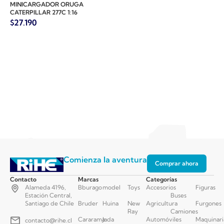
MINICARGADOR ORUGA
CATERPILLAR 277C 1:16
$
27.190
Comienza la aventura
Comprar ahora
Contacto
Marcas
Categorías
Alameda 4196,
Bburago
model
Toys
Accesorios
Figuras
Estación Central,
Buses
Santiago de Chile
Bruder
Huina
New
Agricultura
Furgones
Ray
Camiones
Cararama
Jada
Automóviles
Maquinari
contacto@rihe.cl