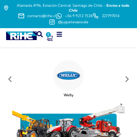
Alameda 4196, Estación Central, Santiago de Chile -
Envíos a todo
Chile
contacto@rihe.cl
+56 9 9212 7538
227797014
@juguetesaescala
0
Welly