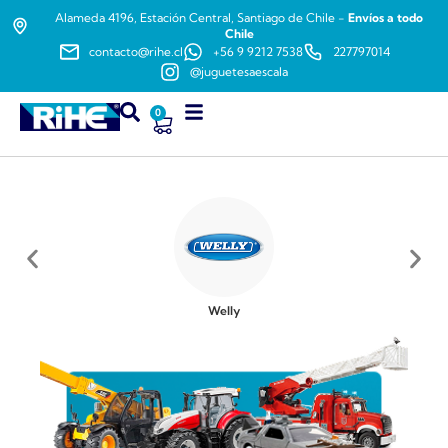
Alameda 4196, Estación Central, Santiago de Chile -
Envíos a todo
Chile
contacto@rihe.cl
+56 9 9212 7538
227797014
@juguetesaescala
0
Welly