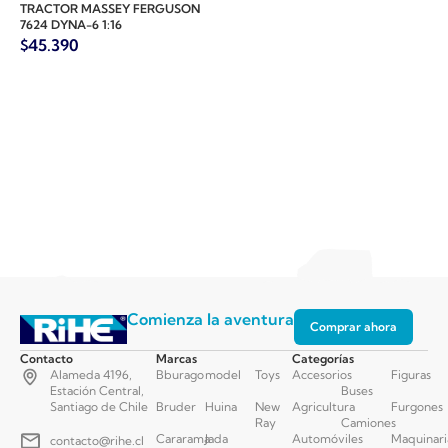
TRACTOR MASSEY FERGUSON
7624 DYNA-6 1:16
$
45.390
Comienza la aventura
Comprar ahora
Contacto
Marcas
Categorías
Alameda 4196,
Bburago
model
Toys
Accesorios
Figuras
Estación Central,
Buses
Santiago de Chile
Bruder
Huina
New
Agricultura
Furgones
Ray
Camiones
Cararama
Jada
Automóviles
Maquinari
contacto@rihe.cl