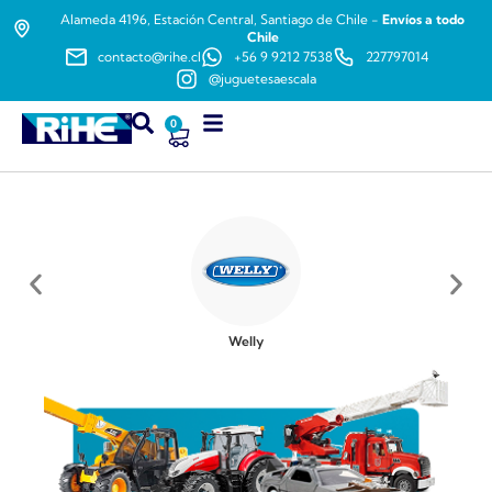
Alameda 4196, Estación Central, Santiago de Chile -
Envíos a todo
Chile
contacto@rihe.cl
+56 9 9212 7538
227797014
@juguetesaescala
0
Welly