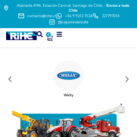
Alameda 4196, Estación Central, Santiago de Chile -
Envíos a todo
Chile
contacto@rihe.cl
+56 9 9212 7538
227797014
@juguetesaescala
0
Welly