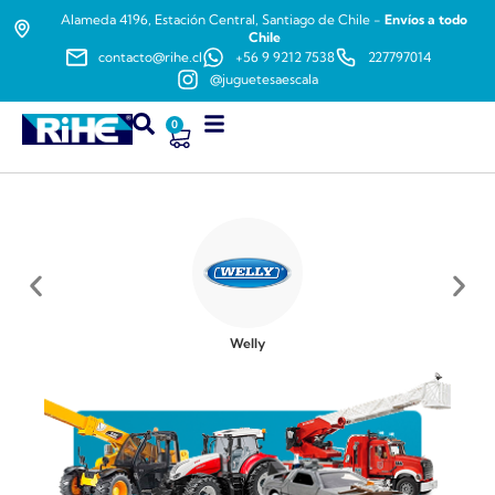
Alameda 4196, Estación Central, Santiago de Chile -
Envíos a todo
Chile
contacto@rihe.cl
+56 9 9212 7538
227797014
@juguetesaescala
0
Welly