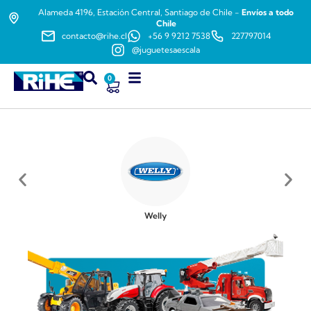
Alameda 4196, Estación Central, Santiago de Chile -
Envíos a todo
Chile
contacto@rihe.cl
+56 9 9212 7538
227797014
@juguetesaescala
0
Welly