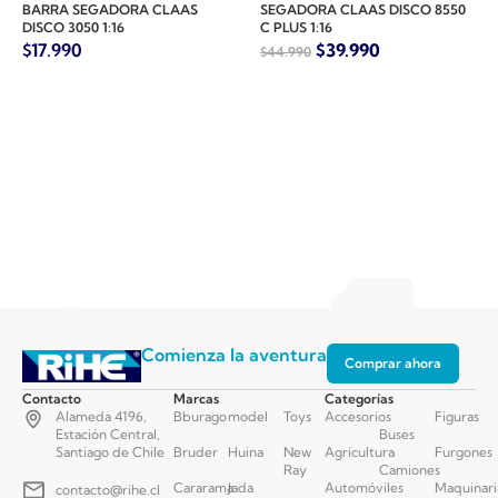
BARRA SEGADORA CLAAS
SEGADORA CLAAS DISCO 8550
DISCO 3050 1:16
C PLUS 1:16
$
17.990
$
39.990
$
44.990
Comienza la aventura
Comprar ahora
Contacto
Marcas
Categorías
Alameda 4196,
Bburago
model
Toys
Accesorios
Figuras
Estación Central,
Buses
Santiago de Chile
Bruder
Huina
New
Agricultura
Furgones
Ray
Camiones
Cararama
Jada
Automóviles
Maquinari
contacto@rihe.cl