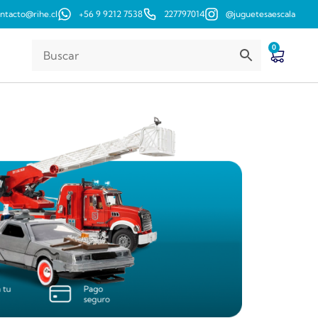
ntacto@rihe.cl
+56 9 9212 7538
227797014
@juguetesaescala
0