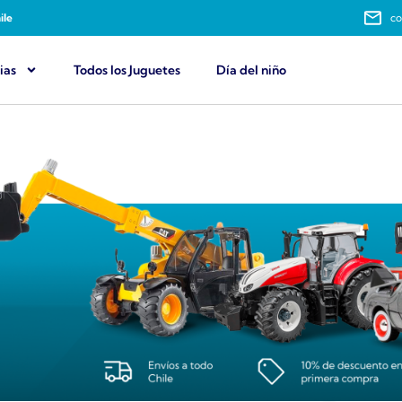
ile
co
ias
Todos los Juguetes
Día del niño