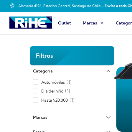
Alameda 4196, Estación Central, Santiago de Chile -
Envíos a todo Ch
Outlet
Marcas
Categor
Filtros
Categoría
1
Automóviles
1
Día del niño
1
Hasta $20.000
Marcas