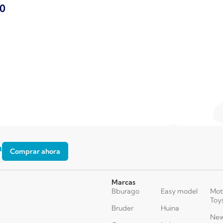
90
a
Comprar ahora
Marcas
Bburago
Easy model
Mot
Toy
Bruder
Huina
New