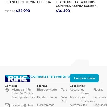
ESTANQUE CISTERNA FLIEGL 1:16
TRACTOR CLAAS AXION 850
CON PALA, QUINTA RUEDA Y
COLOSO FLIEGL 1:50
$
35.990
$
36.490
$
39.990
Comienza la aventura
Comprar ahora
Contacto
Marcas
Categorías
Alameda 4196,
Bburago
model
Toys
Accesorios
Figuras
Estación Central,
Buses
Santiago de Chile
Bruder
Huina
New
Agricultura
Furgones
Ray
Camiones
Cararama
Jada
Automóviles
Maquinari
contacto@rihe.cl