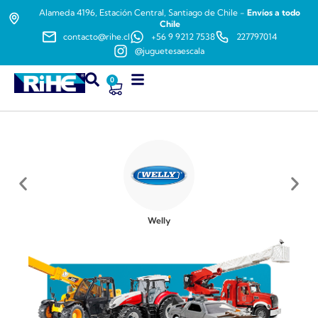
Alameda 4196, Estación Central, Santiago de Chile -
Envíos a todo
Chile
contacto@rihe.cl
+56 9 9212 7538
227797014
@juguetesaescala
0
Welly