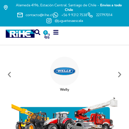
Alameda 4196, Estación Central, Santiago de Chile -
Envíos a todo
Chile
contacto@rihe.cl
+56 9 9212 7538
227797014
@juguetesaescala
0
Welly