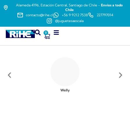
Alameda 4196, Estación Central, Santiago de Chile -
Envíos a todo
Chile
contacto@rihe.cl
+56 9 9212 7538
227797014
@juguetesaescala
0
Welly