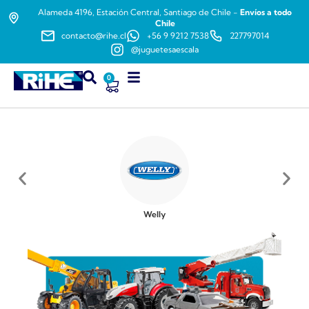
Alameda 4196, Estación Central, Santiago de Chile -
Envíos a todo
Chile
contacto@rihe.cl
+56 9 9212 7538
227797014
@juguetesaescala
0
Welly