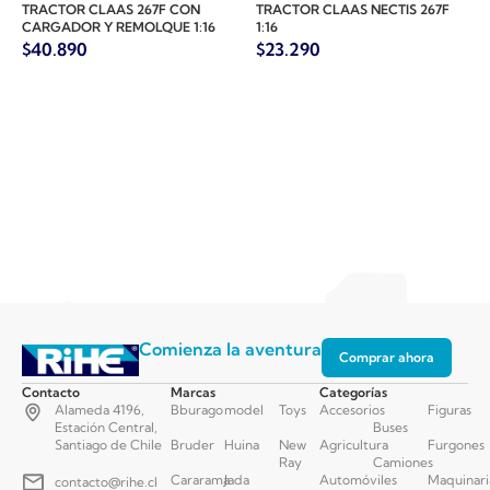
TRACTOR CLAAS 267F CON
TRACTOR CLAAS NECTIS 267F
CARGADOR Y REMOLQUE 1:16
1:16
$
40.890
$
23.290
Comienza la aventura
Comprar ahora
Contacto
Marcas
Categorías
Alameda 4196,
Bburago
model
Toys
Accesorios
Figuras
Estación Central,
Buses
Santiago de Chile
Bruder
Huina
New
Agricultura
Furgones
Ray
Camiones
Cararama
Jada
Automóviles
Maquinari
contacto@rihe.cl