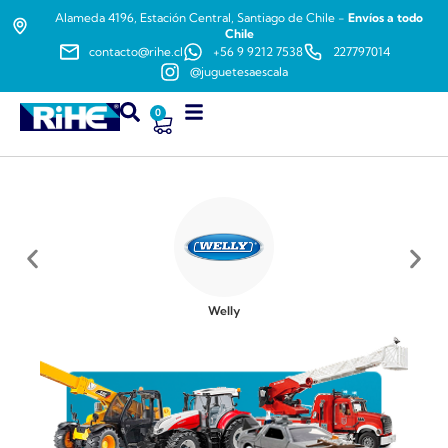
Alameda 4196, Estación Central, Santiago de Chile -
Envíos a todo
Chile
contacto@rihe.cl
+56 9 9212 7538
227797014
@juguetesaescala
0
Welly