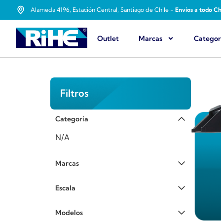
Alameda 4196, Estación Central, Santiago de Chile -
Envíos a todo Ch
Outlet
Marcas
Categor
Filtros
Categoría
N/A
Marcas
Escala
Modelos