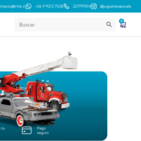
ntacto@rihe.cl
+56 9 9212 7538
227797014
@juguetesaescala
0