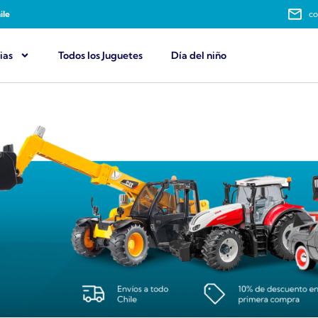
ile
co
ias
Todos los Juguetes
Día del niño