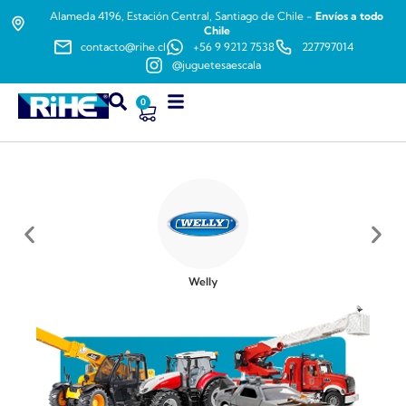
Alameda 4196, Estación Central, Santiago de Chile -
Envíos a todo
Chile
contacto@rihe.cl
+56 9 9212 7538
227797014
@juguetesaescala
0
Welly