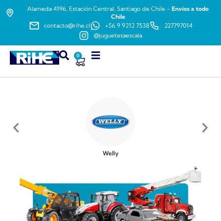
Alameda 4196, Estación Central, Santiago de Chile -
Envíos a todo
Chile
contacto@rihe.cl
+56 9 9212 7538
227797014
@juguetesaescala
0
Welly