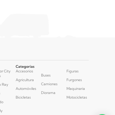
Categorías
or City
Accesorios
Figuras
Buses
s
Agricultura
Furgones
Camiones
 Ray
Automóviles
Maquinaria
Diorama
u
Bicicletas
Motocicletas
do
ly