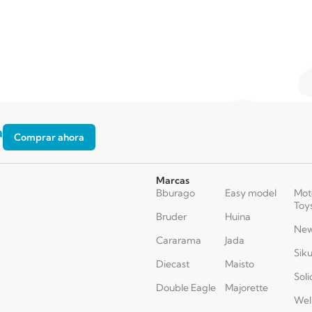
a
Comprar ahora
Marcas
Bburago
Easy model
Mot
Toy
Bruder
Huina
New
Cararama
Jada
Sik
Diecast
Maisto
Soli
Double Eagle
Majorette
Wel