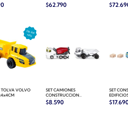
90
$
62.790
$
72.69
 TOLVA VOLVO
SET CAMIONES
SET CON
x4x4CM
CONSTRUCCION
EDIFICIO
197x78x35MM
$
8.590
$
17.69