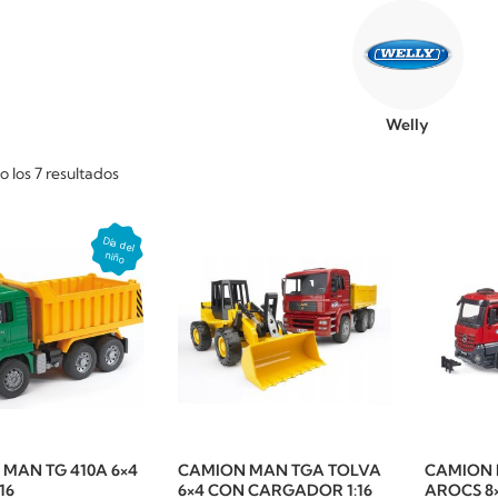
Welly
 los 7 resultados
MAN TG 410A 6×4
CAMION MAN TGA TOLVA
CAMION 
16
6×4 CON CARGADOR 1:16
AROCS 8×