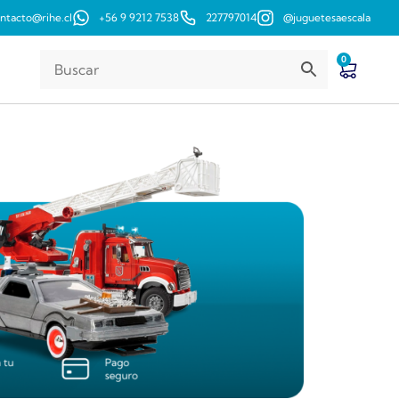
ntacto@rihe.cl
+56 9 9212 7538
227797014
@juguetesaescala
0