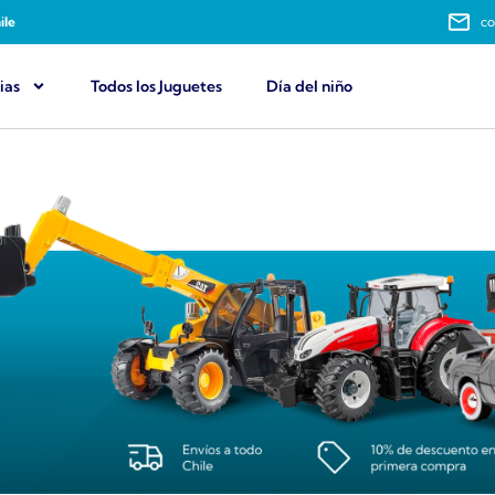
ile
co
ias
Todos los Juguetes
Día del niño