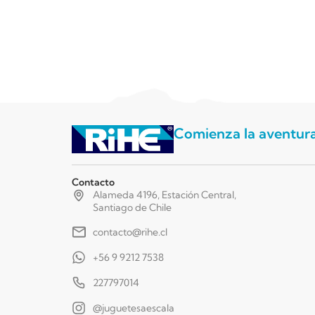
Comienza la aventur
Contacto
Alameda 4196, Estación Central,
Santiago de Chile
contacto@rihe.cl
+56 9 9212 7538
227797014
@juguetesaescala