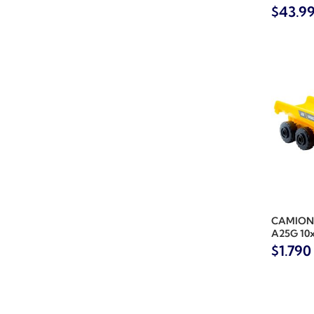
$
43.9
CAMION
A25G 10
$
1.790