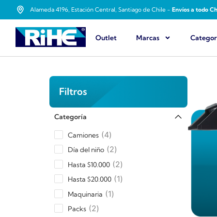
Alameda 4196, Estación Central, Santiago de Chile -
Envíos a todo Ch
Outlet
Marcas
Categor
Filtros
Categoría
4
Camiones
2
Día del niño
2
Hasta $10.000
1
Hasta $20.000
1
Maquinaria
2
Packs