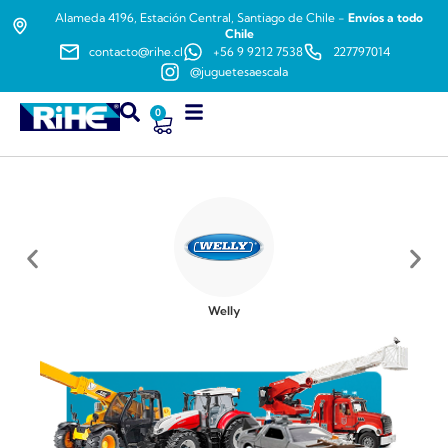
Alameda 4196, Estación Central, Santiago de Chile -
Envíos a todo
Chile
contacto@rihe.cl
+56 9 9212 7538
227797014
@juguetesaescala
0
Welly