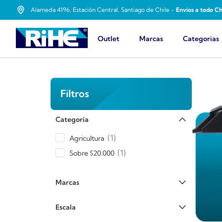
Alameda 4196, Estación Central, Santiago de Chile -
Envíos a todo Ch
Outlet
Marcas
Categorias
Filtros
Categoría
1
Agricultura
1
Sobre $20.000
Marcas
Escala