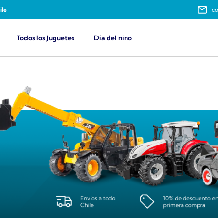
ile
co
Todos los Juguetes
Día del niño