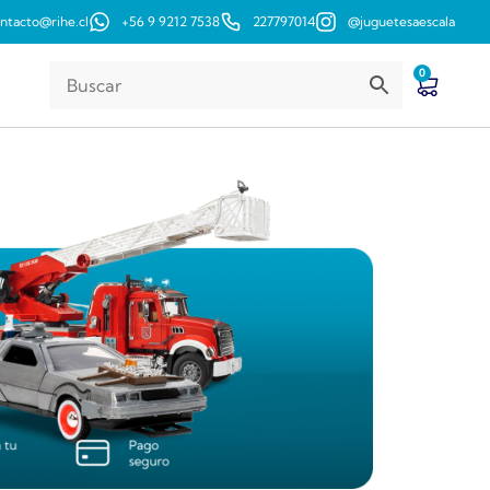
ntacto@rihe.cl
+56 9 9212 7538
227797014
@juguetesaescala
0