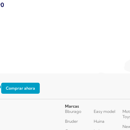
90
a
Comprar ahora
Marcas
Bburago
Easy model
Mot
Toy
Bruder
Huina
New