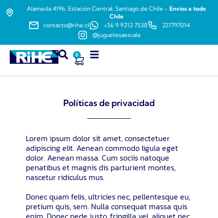
Alameda 4196, Estación Central, Santiago de Chile -
Envíos a todo
Chile
contacto@rihe.cl
+56 9 9212 7538
227797014
@juguetesaescala
0
Políticas de privacidad
Lorem ipsum dolor sit amet, consectetuer
adipiscing elit. Aenean commodo ligula eget
dolor. Aenean massa. Cum sociis natoque
penatibus et magnis dis parturient montes,
nascetur ridiculus mus.
Donec quam felis, ultricies nec, pellentesque eu,
pretium quis, sem. Nulla consequat massa quis
enim. Donec pede justo, fringilla vel, aliquet nec,