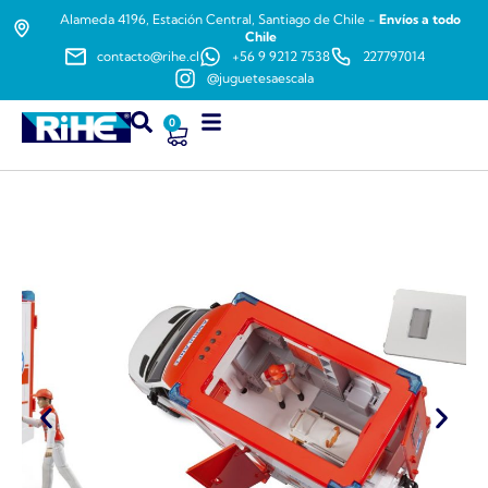
Alameda 4196, Estación Central, Santiago de Chile -
Envíos a todo
Chile
contacto@rihe.cl
+56 9 9212 7538
227797014
@juguetesaescala
0