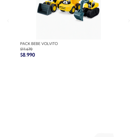
PACK BEBE VOLVITO
PACK
$
11.670
$
10.7
$
8.990
$
8.9