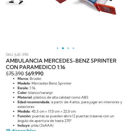
SKU: JU0-590
AMBULANCIA MERCEDES-BENZ SPRINTER
CON PARAMEDICO 1:16
$
75.390
$
69.990
Marca:
Bruder.
Modelo:
Mercedes Benz Sprinter
Escala:
1:16.
Color:
blanco/naranjo
Material:
plástico de alta calidad como ABS
Edad recomendada:
a partir de 4 años, para jugar en interiores y
exteriores
Medida:
45,5 cm × 17,0 cm × 22,0 cm
Función:
puertas se pueden abrir/2 puertas traseras con un
ángulo de apertura de hasta 270º
Incluye:
pilas (3xAAA)
19 disponibles