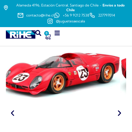
Alameda 4196, Estación Central, Santiago de Chile -
Envíos a todo
Chile
contacto@rihe.cl
+56 9 9212 7538
227797014
@juguetesaescala
0