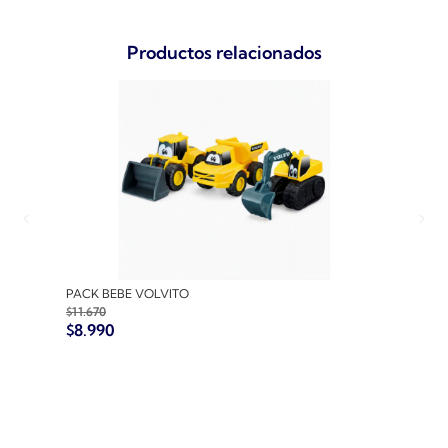
Productos relacionados
PACK BEBE VOLVITO
PACK
$
11.670
$
10.7
$
8.990
$
8.9