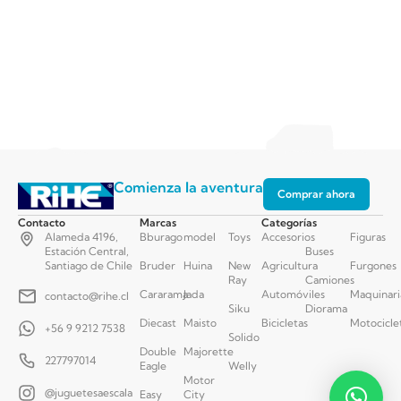
Comienza la aventura
Comprar ahora
Contacto
Marcas
Categorías
Alameda 4196,
Bburago
model
Toys
Accesorios
Figuras
Estación Central,
Buses
Santiago de Chile
Bruder
Huina
New
Agricultura
Furgones
Ray
Camiones
Cararama
Jada
Automóviles
Maquinari
contacto@rihe.cl
Siku
Diorama
Diecast
Maisto
Bicicletas
Motocicle
+56 9 9212 7538
Solido
Double
Majorette
227797014
Eagle
Welly
Motor
@juguetesaescala
Easy
City