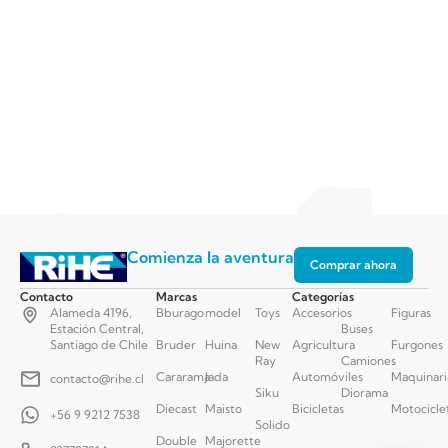
Comienza la aventura
Comprar ahora
Contacto
Marcas
Categorías
Alameda 4196,
Bburago
model
Toys
Accesorios
Figuras
Estación Central,
Buses
Santiago de Chile
Bruder
Huina
New
Agricultura
Furgones
Ray
Camiones
Cararama
Jada
Automóviles
Maquinari
contacto@rihe.cl
Siku
Diorama
Diecast
Maisto
Bicicletas
Motocicle
+56 9 9212 7538
Solido
Double
Majorette