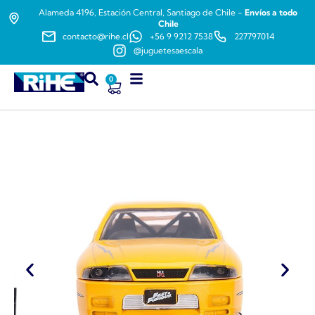
Alameda 4196, Estación Central, Santiago de Chile -
Envíos a todo
Chile
contacto@rihe.cl
+56 9 9212 7538
227797014
@juguetesaescala
0