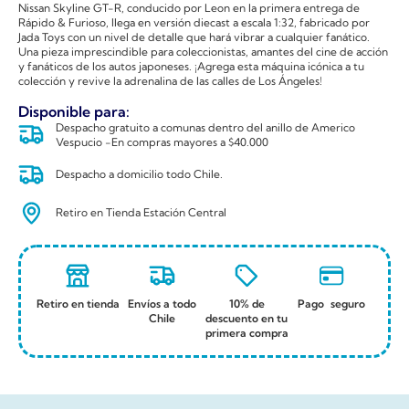
Nissan Skyline GT-R, conducido por Leon en la primera entrega de
Rápido & Furioso, llega en versión diecast a escala 1:32, fabricado por
Jada Toys con un nivel de detalle que hará vibrar a cualquier fanático.
Una pieza imprescindible para coleccionistas, amantes del cine de acción
y fanáticos de los autos japoneses. ¡Agrega esta máquina icónica a tu
colección y revive la adrenalina de las calles de Los Ángeles!
Disponible para:
Despacho gratuito a comunas dentro del anillo de Americo
Vespucio -En compras mayores a $40.000
Despacho a domicilio todo Chile.
Retiro en Tienda Estación Central
Retiro en tienda
Envíos a todo
10% de
Pago seguro
Chile
descuento en tu
primera compra