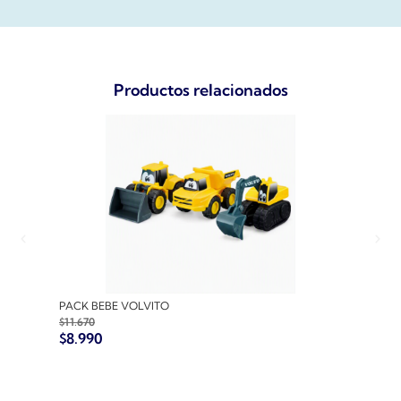
Productos relacionados
PACK BEBE VOLVITO
PACK
$
11.670
$
10.7
$
8.990
$
8.9