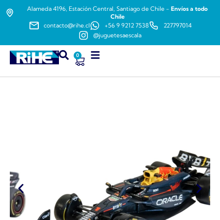
Alameda 4196, Estación Central, Santiago de Chile -
Envíos a todo
Chile
contacto@rihe.cl
+56 9 9212 7538
227797014
@juguetesaescala
0