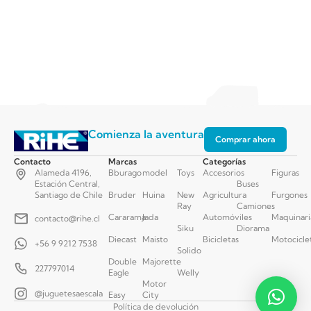
Comienza la aventura
Comprar ahora
Contacto
Marcas
Categorías
Alameda 4196,
Bburago
model
Toys
Accesorios
Figuras
Estación Central,
Buses
Santiago de Chile
Bruder
Huina
New
Agricultura
Furgones
Ray
Camiones
Cararama
Jada
Automóviles
Maquinari
contacto@rihe.cl
Siku
Diorama
Diecast
Maisto
Bicicletas
Motocicle
+56 9 9212 7538
Solido
Double
Majorette
227797014
Eagle
Welly
Motor
@juguetesaescala
Easy
City
Política de devolución