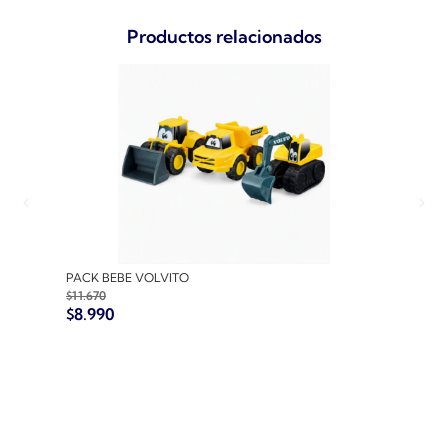
Productos relacionados
PACK BEBE VOLVITO
PACK
$
11.670
$
10.7
$
8.990
$
8.9