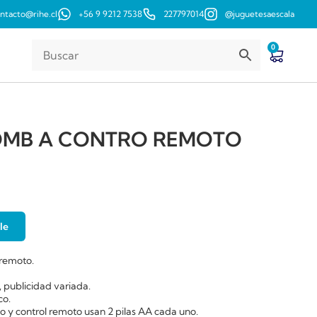
ntacto@rihe.cl
+56 9 9212 7538
227797014
@juguetesaescala
0
OMB A CONTRO REMOTO
le
 remoto.
, publicidad variada.
co.
o y control remoto usan 2 pilas AA cada uno.