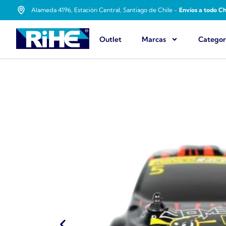
Alameda 4196, Estación Central, Santiago de Chile -
Envíos a todo Ch
Outlet
Marcas
Categor