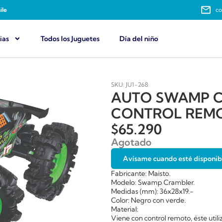
ile
co
ias
Todos los Juguetes
Día del niño
SKU: JU1-268
AUTO SWAMP 
CONTROL REM
$
65.290
Agotado
Avísame cuando esté disponib
Fabricante: Maisto.
Modelo: Swamp Crambler.
Medidas (mm): 36x28x19.-
Color: Negro con verde.
Material:
Viene con control remoto, éste utili