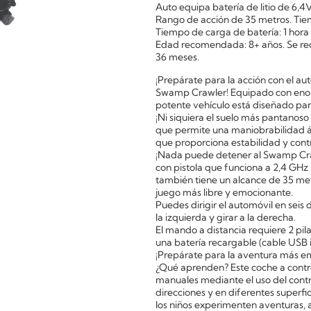
Auto equipa batería de litio de 6,4
Rango de acción de 35 metros. Tie
Tiempo de carga de batería: 1 hora
Edad recomendada: 8+ años. Se re
36 meses.
¡Prepárate para la acción con el a
Swamp Crawler! Equipado con enor
potente vehículo está diseñado par
¡Ni siquiera el suelo más pantanoso
que permite una maniobrabilidad ági
que proporciona estabilidad y contro
¡Nada puede detener al Swamp Cra
con pistola que funciona a 2,4 GHz
también tiene un alcance de 35 met
juego más libre y emocionante.
Puedes dirigir el automóvil en seis d
la izquierda y girar a la derecha.
El mando a distancia requiere 2 pil
una batería recargable (cable USB i
¡Prepárate para la aventura más e
¿Qué aprenden? Este coche a contro
manuales mediante el uso del contro
direcciones y en diferentes superfi
los niños experimenten aventuras, 