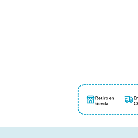
Retiro en
En
tienda
Ch