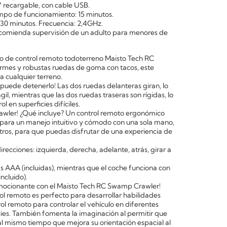
V recargable, con cable USB.
mpo de funcionamiento: 15 minutos.
 30 minutos. Frecuencia: 2,4GHz.
comienda supervisión de un adulto para menores de
uto de control remoto todoterreno Maisto Tech RC
mes y robustas ruedas de goma con tacos, este
a cualquier terreno.
 puede detenerlo! Las dos ruedas delanteras giran, lo
l, mientras que las dos ruedas traseras son rígidas, lo
l en superficies difíciles.
wler! ¿Qué incluye? Un control remoto ergonómico
 para un manejo intuitivo y cómodo con una sola mano,
ros, para que puedas disfrutar de una experiencia de
irecciones: izquierda, derecha, adelante, atrás, girar a
as AAA (incluidas), mientras que el coche funciona con
ncluido).
mocionante con el Maisto Tech RC Swamp Crawler!
l remoto es perfecto para desarrollar habilidades
l remoto para controlar el vehículo en diferentes
cies. También fomenta la imaginación al permitir que
al mismo tiempo que mejora su orientación espacial al