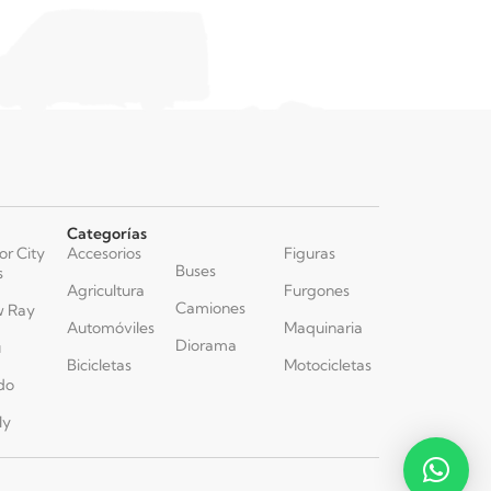
Categorías
or City
Accesorios
Figuras
Buses
s
Agricultura
Furgones
Camiones
 Ray
Automóviles
Maquinaria
Diorama
u
Bicicletas
Motocicletas
do
ly