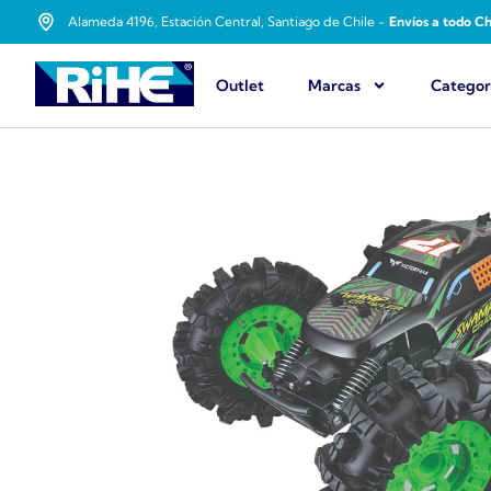
Alameda 4196, Estación Central, Santiago de Chile -
Envíos a todo Ch
Outlet
Marcas
Categor