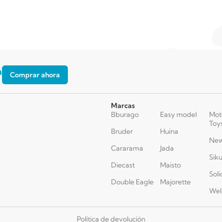
a
Comprar ahora
Marcas
Bburago
Easy model
Mot
Toy
Bruder
Huina
New
Cararama
Jada
Sik
Diecast
Maisto
Soli
Double Eagle
Majorette
Wel
Política de devolución