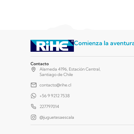
Comienza la aventur
Contacto
Alameda 4196, Estación Central,
Santiago de Chile
contacto@rihe.cl
+56 9 9212 7538
227797014
@juguetesaescala