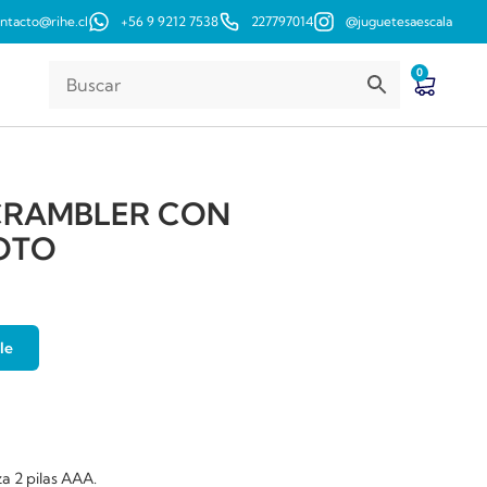
ntacto@rihe.cl
+56 9 9212 7538
227797014
@juguetesaescala
0
CRAMBLER CON
OTO
le
za 2 pilas AAA.