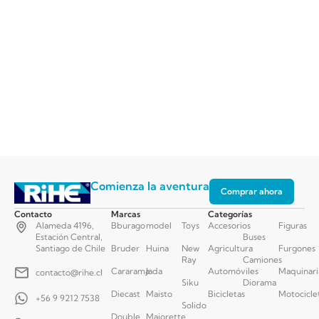
Comienza la aventura
Comprar ahora
Contacto
Marcas
Categorías
Alameda 4196,
Bburago
model
Toys
Accesorios
Figuras
Estación Central,
Buses
Santiago de Chile
Bruder
Huina
New
Agricultura
Furgones
Ray
Camiones
Cararama
Jada
Automóviles
Maquinari
contacto@rihe.cl
Siku
Diorama
Diecast
Maisto
Bicicletas
Motocicle
+56 9 9212 7538
Solido
Double
Majorette