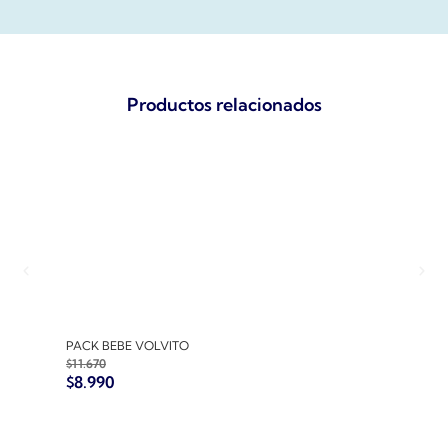
Productos relacionados
PACK BEBE VOLVITO
PACK
$
11.670
$
10.7
$
8.990
$
8.9