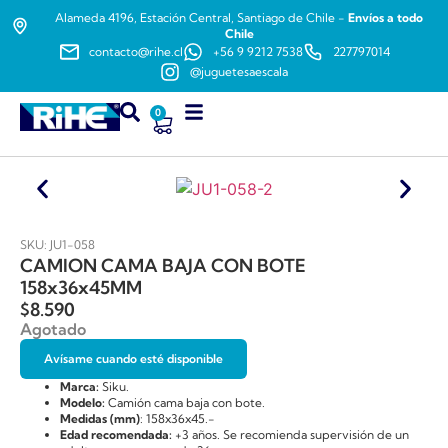
Alameda 4196, Estación Central, Santiago de Chile -
Envíos a todo
Chile
contacto@rihe.cl
+56 9 9212 7538
227797014
@juguetesaescala
0
SKU: JU1-058
CAMION CAMA BAJA CON BOTE
158x36x45MM
$
8.590
Agotado
Avísame cuando esté disponible
Marca:
Siku.
Modelo:
Camión cama baja con bote.
Medidas (mm)
: 158x36x45.-
Edad recomendada:
+3 años. Se recomienda supervisión de un