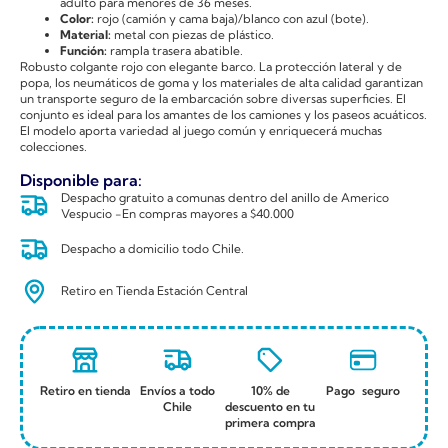
adulto para menores de 36 meses.
Color:
rojo (camión y cama baja)/blanco con azul (bote).
Material:
metal con piezas de plástico.
Función:
rampla trasera abatible.
Robusto colgante rojo con elegante barco. La protección lateral y de
popa, los neumáticos de goma y los materiales de alta calidad garantizan
un transporte seguro de la embarcación sobre diversas superficies. El
conjunto es ideal para los amantes de los camiones y los paseos acuáticos.
El modelo aporta variedad al juego común y enriquecerá muchas
colecciones.
Disponible para:
Despacho gratuito a comunas dentro del anillo de Americo
Vespucio -En compras mayores a $40.000
Despacho a domicilio todo Chile.
Retiro en Tienda Estación Central
Retiro en tienda
Envíos a todo
10% de
Pago seguro
Chile
descuento en tu
primera compra