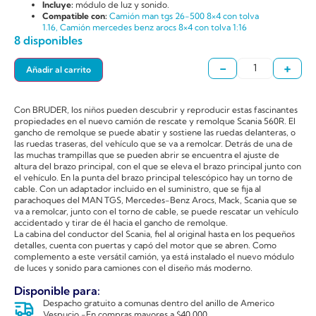
Incluye:
módulo de luz y sonido.
Compatible con:
Camión man tgs 26-500 8×4 con tolva
1.16,
Camión mercedes benz arocs 8×4 con tolva 1:16
8 disponibles
-
+
Añadir al carrito
Con BRUDER, los niños pueden descubrir y reproducir estas fascinantes
propiedades en el nuevo camión de rescate y remolque Scania 560R. El
gancho de remolque se puede abatir y sostiene las ruedas delanteras, o
las ruedas traseras, del vehículo que se va a remolcar. Detrás de una de
las muchas trampillas que se pueden abrir se encuentra el ajuste de
altura del brazo principal, con el que se eleva el brazo principal junto con
el vehículo. En la punta del brazo principal telescópico hay un torno de
cable. Con un adaptador incluido en el suministro, que se fija al
parachoques del MAN TGS, Mercedes-Benz Arocs, Mack, Scania que se
va a remolcar, junto con el torno de cable, se puede rescatar un vehículo
accidentado y tirar de él hacia el gancho de remolque.
La cabina del conductor del Scania, fiel al original hasta en los pequeños
detalles, cuenta con puertas y capó del motor que se abren. Como
complemento a este versátil camión, ya está instalado el nuevo módulo
de luces y sonido para camiones con el diseño más moderno.
Disponible para:
Despacho gratuito a comunas dentro del anillo de Americo
Vespucio -En compras mayores a $40.000