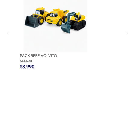
PACK BEBE VOLVITO
PACK BEBE AUTO 1
$
11.670
$
10.770
$
8.990
$
8.990