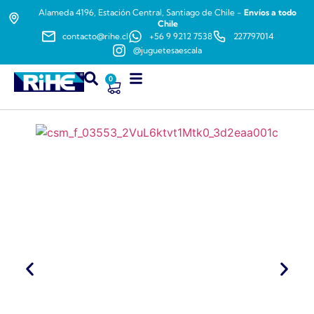
Alameda 4196, Estación Central, Santiago de Chile -
Envíos a todo
Chile
contacto@rihe.cl
+56 9 9212 7538
227797014
@juguetesaescala
0