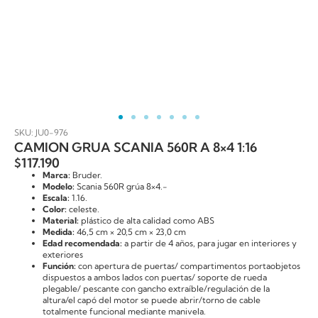
SKU: JU0-976
CAMION GRUA SCANIA 560R A 8×4 1:16
$
117.190
Marca:
Bruder.
Modelo:
Scania 560R grúa 8×4.-
Escala:
1.16.
Color:
celeste.
Material:
plástico de alta calidad como ABS
Medida:
46,5 cm × 20,5 cm × 23,0 cm
Edad recomendada:
a partir de 4 años, para jugar en interiores y
exteriores
Función:
con apertura de puertas/ compartimentos portaobjetos
dispuestos a ambos lados con puertas/ soporte de rueda
plegable/ pescante con gancho extraíble/regulación de la
altura/el capó del motor se puede abrir/torno de cable
totalmente funcional mediante manivela.