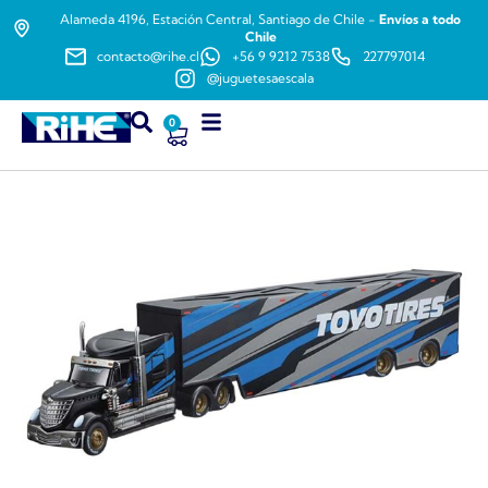
Alameda 4196, Estación Central, Santiago de Chile -
Envíos a todo
Chile
contacto@rihe.cl
+56 9 9212 7538
227797014
@juguetesaescala
0