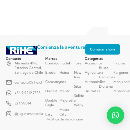
Comienza la aventura
Comprar ahora
Contacto
Marcas
Categorías
Alameda 4196,
Bburago
model
Toys
Accesorios
Figuras
Estación Central,
Buses
Santiago de Chile
Bruder
Huina
New
Agricultura
Furgones
Ray
Camiones
Cararama
Jada
Automóviles
Maquinari
contacto@rihe.cl
Siku
Diorama
Diecast
Maisto
Bicicletas
Motocicle
+56 9 9212 7538
Solido
Double
Majorette
227797014
Eagle
Welly
Motor
@juguetesaescala
Easy
City
Política de devolución