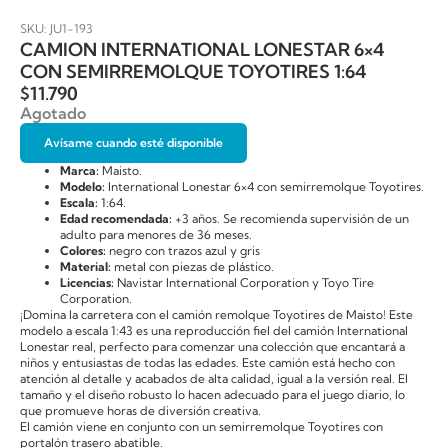
SKU: JU1-193
CAMION INTERNATIONAL LONESTAR 6×4
CON SEMIRREMOLQUE TOYOTIRES 1:64
$
11.790
Agotado
Avísame cuando esté disponible
Marca:
Maisto.
Modelo:
International Lonestar 6×4 con semirremolque Toyotires.
Escala:
1:64.
Edad recomendada:
+3 años. Se recomienda supervisión de un
adulto para menores de 36 meses.
Colores:
negro con trazos azul y gris
Material:
metal con piezas de plástico.
Licencias:
Navistar International Corporation y Toyo Tire
Corporation.
¡Domina la carretera con el camión remolque Toyotires de Maisto! Este
modelo a escala 1:43 es una reproducción fiel del camión International
Lonestar real, perfecto para comenzar una colección que encantará a
niños y entusiastas de todas las edades. Este camión está hecho con
atención al detalle y acabados de alta calidad, igual a la versión real. El
tamaño y el diseño robusto lo hacen adecuado para el juego diario, lo
que promueve horas de diversión creativa.
El camión viene en conjunto con un semirremolque Toyotires con
portalón trasero abatible.