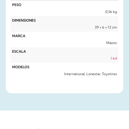
PESO
0,36 kg
DIMENSIONES
39 × 6 × 12 cm
MARCA
Maisto
ESCALA
1:64
MODELOS
International, Lonestar, Toyotires