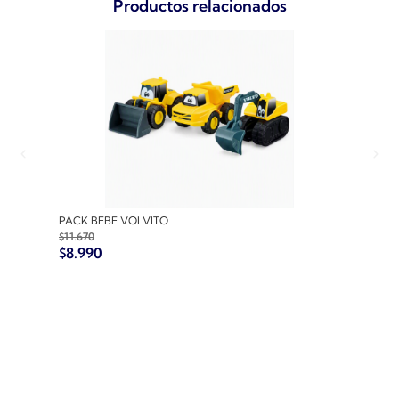
Productos relacionados
PACK BEBE VOLVITO
PACK
$
11.670
$
10.7
$
8.990
$
8.9