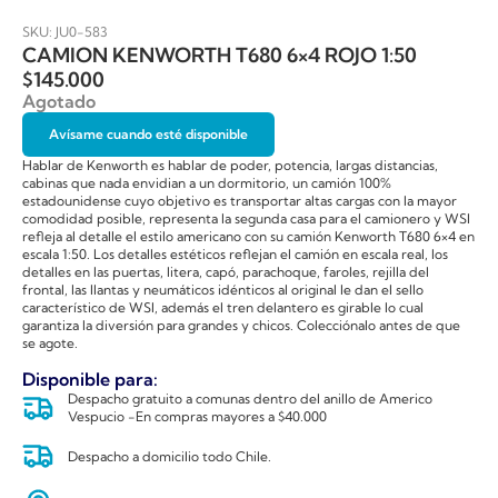
SKU: JU0-583
CAMION KENWORTH T680 6×4 ROJO 1:50
$
145.000
Agotado
Avísame cuando esté disponible
Hablar de Kenworth es hablar de poder, potencia, largas distancias,
cabinas que nada envidian a un dormitorio, un camión 100%
estadounidense cuyo objetivo es transportar altas cargas con la mayor
comodidad posible, representa la segunda casa para el camionero y WSI
refleja al detalle el estilo americano con su camión Kenworth T680 6×4 en
escala 1:50. Los detalles estéticos reflejan el camión en escala real, los
detalles en las puertas, litera, capó, parachoque, faroles, rejilla del
frontal, las llantas y neumáticos idénticos al original le dan el sello
característico de WSI, además el tren delantero es girable lo cual
garantiza la diversión para grandes y chicos. Colecciónalo antes de que
se agote.
Disponible para:
Despacho gratuito a comunas dentro del anillo de Americo
Vespucio -En compras mayores a $40.000
Despacho a domicilio todo Chile.