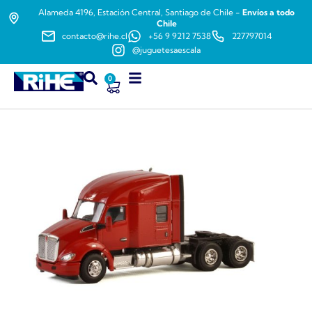
Alameda 4196, Estación Central, Santiago de Chile -
Envíos a todo
Chile
contacto@rihe.cl
+56 9 9212 7538
227797014
@juguetesaescala
0