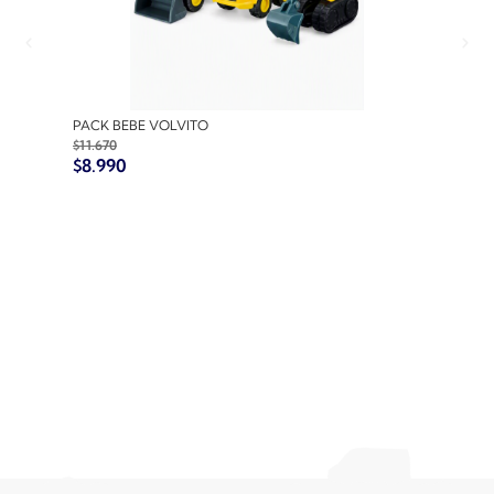
PACK BEBE VOLVITO
PACK
$
11.670
$
10.7
$
8.990
$
8.9