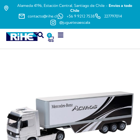
Alameda 4196, Estación Central, Santiago de Chile -
Envíos a todo
Chile
contacto@rihe.cl
+56 9 9212 7538
227797014
@juguetesaescala
0