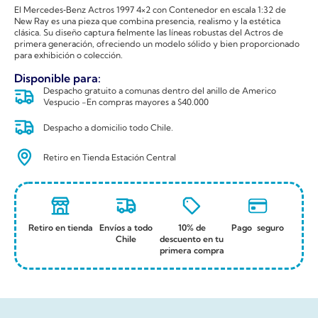
El Mercedes‑Benz Actros 1997 4×2 con Contenedor en escala 1:32 de
New Ray es una pieza que combina presencia, realismo y la estética
clásica. Su diseño captura fielmente las líneas robustas del Actros de
primera generación, ofreciendo un modelo sólido y bien proporcionado
para exhibición o colección.
Disponible para:
Despacho gratuito a comunas dentro del anillo de Americo
Vespucio -En compras mayores a $40.000
Despacho a domicilio todo Chile.
Retiro en Tienda Estación Central
Retiro en tienda
Envíos a todo
10% de
Pago seguro
Chile
descuento en tu
primera compra