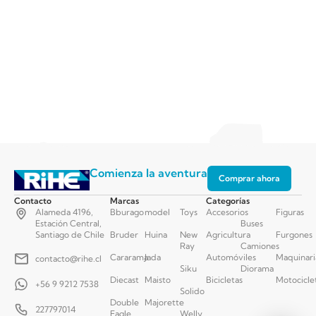
Comienza la aventura
Comprar ahora
Contacto
Marcas
Categorías
Alameda 4196,
Bburago
model
Toys
Accesorios
Figuras
Estación Central,
Buses
Santiago de Chile
Bruder
Huina
New
Agricultura
Furgones
Ray
Camiones
Cararama
Jada
Automóviles
Maquinari
contacto@rihe.cl
Siku
Diorama
Diecast
Maisto
Bicicletas
Motocicle
+56 9 9212 7538
Solido
Double
Majorette
227797014
Eagle
Welly