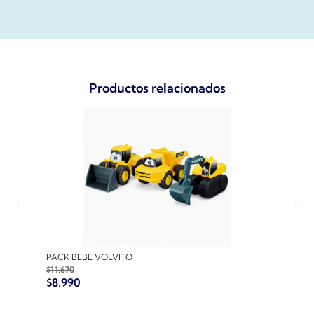
Productos relacionados
PACK BEBE VOLVITO
PACK
$
11.670
$
10.7
$
8.990
$
8.9