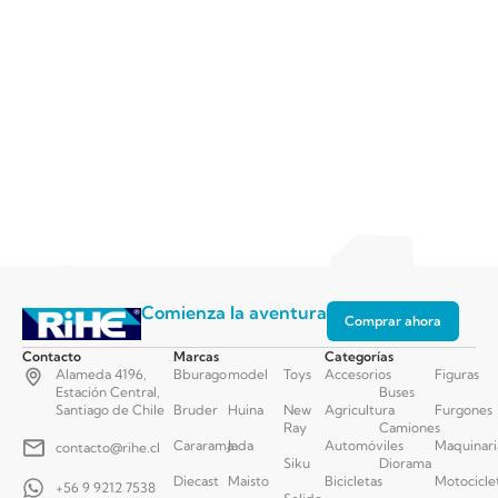
Comienza la aventura
Comprar ahora
Contacto
Marcas
Categorías
Alameda 4196,
Bburago
model
Toys
Accesorios
Figuras
Estación Central,
Buses
Santiago de Chile
Bruder
Huina
New
Agricultura
Furgones
Ray
Camiones
Cararama
Jada
Automóviles
Maquinari
contacto@rihe.cl
Siku
Diorama
Diecast
Maisto
Bicicletas
Motocicle
+56 9 9212 7538