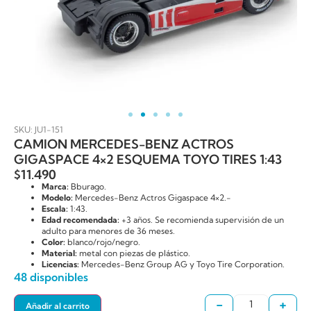
SKU: JU1-151
CAMION MERCEDES-BENZ ACTROS
GIGASPACE 4×2 ESQUEMA TOYO TIRES 1:43
$
11.490
Marca:
Bburago.
Modelo:
Mercedes-Benz Actros Gigaspace 4×2.-
Escala:
1:43.
Edad recomendada:
+3 años. Se recomienda supervisión de un
adulto para menores de 36 meses.
Color:
blanco/rojo/negro.
Material:
metal con piezas de plástico.
Licencias:
Mercedes-Benz Group AG y Toyo Tire Corporation.
48 disponibles
-
+
Añadir al carrito