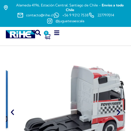
Alameda 4196, Estación Central, Santiago de Chile -
Envíos a todo
Chile
contacto@rihe.cl
+56 9 9212 7538
227797014
@juguetesaescala
0