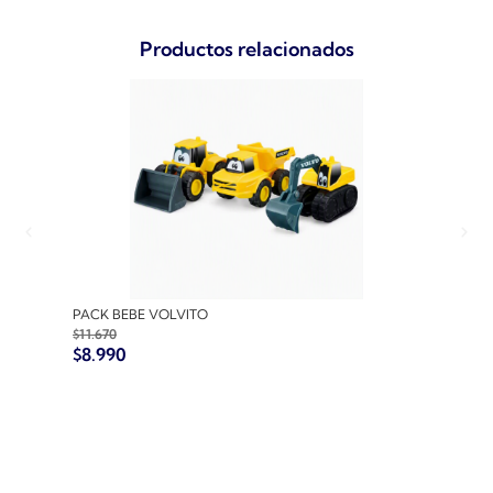
Productos relacionados
PACK BEBE VOLVITO
PACK
$
11.670
$
10.7
$
8.990
$
8.9