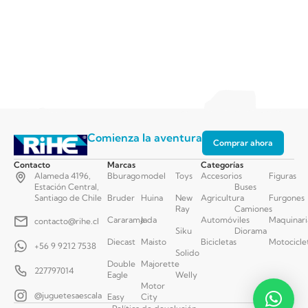
Comienza la aventura
Comprar ahora
Contacto
Marcas
Categorías
Alameda 4196,
Bburago
model
Toys
Accesorios
Figuras
Estación Central,
Buses
Santiago de Chile
Bruder
Huina
New
Agricultura
Furgones
Ray
Camiones
Cararama
Jada
Automóviles
Maquinari
contacto@rihe.cl
Siku
Diorama
Diecast
Maisto
Bicicletas
Motocicle
+56 9 9212 7538
Solido
Double
Majorette
227797014
Eagle
Welly
Motor
@juguetesaescala
Easy
City