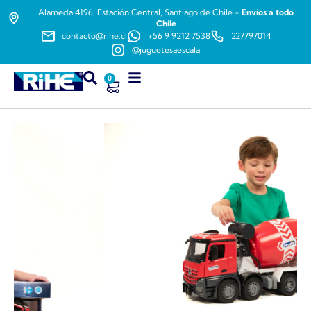
Alameda 4196, Estación Central, Santiago de Chile -
Envíos a todo
Chile
contacto@rihe.cl
+56 9 9212 7538
227797014
@juguetesaescala
0