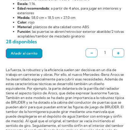
Escala:
1:16.
Edad recomendada:
a partir de 4 años, para jugar en interiores y
exteriores
Medida:
58,0 cm × 18,5 cm × 27,0 cm
Color:
rojo
Material:
plásticos de alta calidad como ABS
Función:
las puertas se abren/retrovisor exterior abatible/2 tolvas
acoplables/tambor de mezclado giratorio
28 disponibles
-
+
Añadir al carrito
La fuerza, la robustez y la eficiencia suelen ser decisivas en un día de
trabajo en carreteras y obras. Por ello, el nuevo Mercedes-Benz Arocs se
ha desarrollado especialmente para cubrir esas necesidades. Además de
estas características técnicas se desarrolló también un diseño
equivalente. Por ejemplo, la parte delantera de la parrilla del radiador
tiene el aspecto típico de Arocs, que debe expresar la enorme fuerza.
También en este modelo se ha dado gran importancia a la robustez típica
de BRUDER y se ha dotado a la cabina del conductor de puertas que se
pueden abrir para que puedan entrar las figuras de juego de BRUDER. El
tambor de la hormigonera puede girar mediante una manivela que
puede desplegarse en el depósito de agua (tambor con entrega y sinfín
de mezcla). Al igual que el original, el tambor se vacía invirtiendo el
sentido de giro. Seguidamente, el tornillo sinfín en el interior del tambor