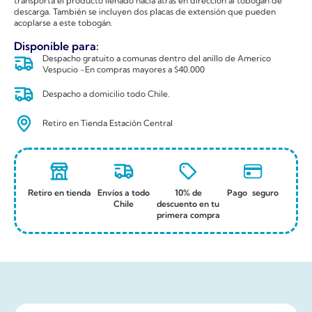
transporta el producto llenado hacia atrás en dirección al tobogán de
descarga. También se incluyen dos placas de extensión que pueden
acoplarse a este tobogán.
Disponible para:
Despacho gratuito a comunas dentro del anillo de Americo
Vespucio -En compras mayores a $40.000
Despacho a domicilio todo Chile.
Retiro en Tienda Estación Central
Retiro en tienda
Envíos a todo
10% de
Pago seguro
Chile
descuento en tu
primera compra