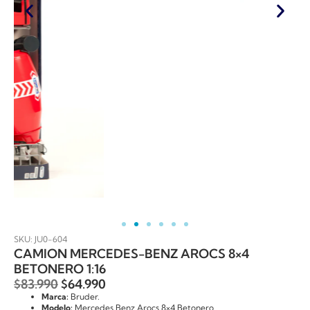
SKU: JU0-604
CAMION MERCEDES-BENZ AROCS 8×4
BETONERO 1:16
$
83.990
$
64.990
Marca:
Bruder.
Modelo:
Mercedes Benz Arocs 8×4 Betonero