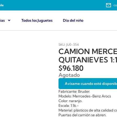
ile
co
ias
Todos los Juguetes
Día del niño
SKU: JU0-354
CAMION MERCE
QUITANIEVES 1:
$
96.180
Agotado
Avísame cuando esté disponib
Fabricante: Bruder.
Modelo: Merrcedes-Benz Arocs
Color: naranjo.
Escala: 1:16.-
Material: plásticos de alta calidad
Puertas del camión se abren.