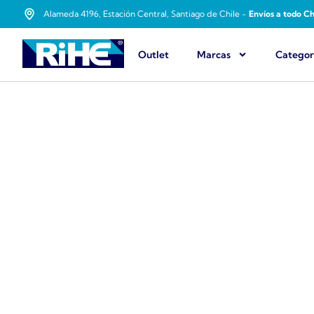
Alameda 4196, Estación Central, Santiago de Chile -
Envíos a todo Ch
Outlet
Marcas
Categor