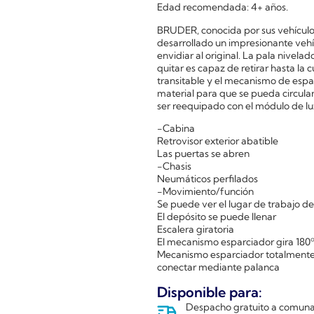
Edad recomendada: 4+ años.
BRUDER, conocida por sus vehículos 
desarrollado un impresionante vehí
envidiar al original. La pala nivel
quitar es capaz de retirar hasta la
transitable y el mecanismo de espa
material para que se pueda circula
ser reequipado con el módulo de l
-Cabina
Retrovisor exterior abatible
Las puertas se abren
-Chasis
Neumáticos perfilados
-Movimiento/función
Se puede ver el lugar de trabajo del 
El depósito se puede llenar
Escalera giratoria
El mecanismo esparciador gira 180º 
Mecanismo esparciador totalmente 
conectar mediante palanca
Disponible para:
Despacho gratuito a comunas