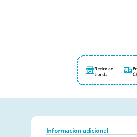
Retiro en
En
tienda
Ch
Información adicional