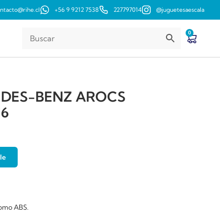
ntacto@rihe.cl
+56 9 9212 7538
227797014
@juguetesaescala
0
DES-BENZ AROCS
16
le
 como ABS.