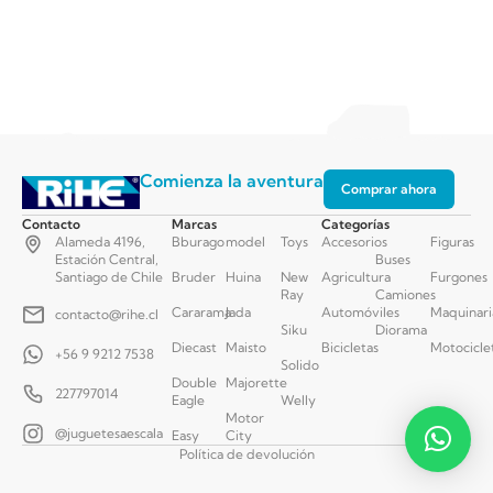
Comienza la aventura
Comprar ahora
Contacto
Marcas
Categorías
Alameda 4196,
Bburago
model
Toys
Accesorios
Figuras
Estación Central,
Buses
Santiago de Chile
Bruder
Huina
New
Agricultura
Furgones
Ray
Camiones
Cararama
Jada
Automóviles
Maquinari
contacto@rihe.cl
Siku
Diorama
Diecast
Maisto
Bicicletas
Motocicle
+56 9 9212 7538
Solido
Double
Majorette
227797014
Eagle
Welly
Motor
@juguetesaescala
Easy
City
Política de devolución