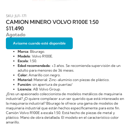
SKU: JU1-171
CAMION MINERO VOLVO R100E 1:50
$
11.490
Agotado
Avísame cuando esté disponible
Marca:
Bburago.
Modelo
: Volvo R100E.
Escala:
1:50.
Edad recomendada:
+3 años. Se recomienda supervisión de un
adulto para menores de 36 meses.
Color:
Amarillo con negro.
Material:
Material: Zinc-aluminio con piezas de plástico.
Función:
sin apertura de puertas/
Licencia:
AB Volvo Group.
¿Eres un apasionado coleccionista de modelos metálicos de maquinaria
industrial? ¿O quiere complacer a un ser querido que está interesado en
la maquinaria industrial? Bburago le ofrece una gama de modelos de
maquinaria industrial que están hechos específicamente para este fin.
Camión Volvo R100E a escala 1:50. Está hecho de piezas de metal y
plástico. Mano de obra detallada. El modelo en el característico color
amarillo.