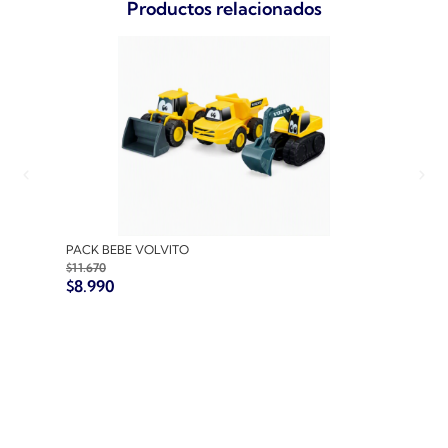
Productos relacionados
PACK BEBE VOLVITO
PACK
$
11.670
$
10.7
$
8.990
$
8.9