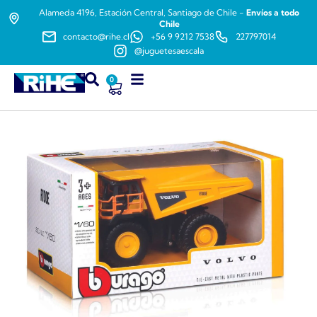
Alameda 4196, Estación Central, Santiago de Chile -
Envíos a todo
Chile
contacto@rihe.cl
+56 9 9212 7538
227797014
@juguetesaescala
0