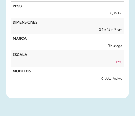
PESO
0,39 kg
DIMENSIONES
24 × 15 × 9 cm
MARCA
Bburago
ESCALA
1:50
MODELOS
R100E, Volvo