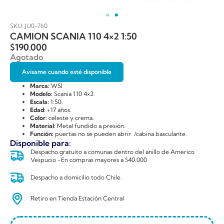
SKU: JU0-760
CAMION SCANIA 110 4×2 1:50
$
190.000
Agotado
Avísame cuando esté disponible
Marca:
WSI
Modelo:
Scania 110 4×2.
Escala:
1:50.
Edad:
+17 años.
Color:
celeste y crema.
Material:
Metal fundido a presión.
Función:
puertas no se pueden abrir /cabina basculante.
Disponible para:
Despacho gratuito a comunas dentro del anillo de Americo
Vespucio -En compras mayores a $40.000
Despacho a domicilio todo Chile.
Retiro en Tienda Estación Central