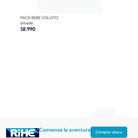
PACK BEBE VOLVITO
PACK
$
11.670
$
10.7
$
8.990
$
8.9
Comienza la aventura
Comprar ahora