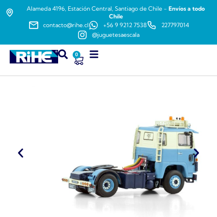
Alameda 4196, Estación Central, Santiago de Chile -
Envíos a todo
Chile
contacto@rihe.cl
+56 9 9212 7538
227797014
@juguetesaescala
0