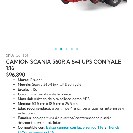
SKU: JU0-601
CAMION SCANIA 560R A 6×4 UPS CON YALE
1:16
$
96.890
Marca:
Bruder.
Modelo:
Scania 560R 6×4 UPS con yale
Escala:
1:16.
Color:
característico de la marca
Material:
plástico de alta calidad como ABS
Medida:
53,5 cm × 18,5 cm × 26,5 cm
Edad recomendada:
a partir de 4 años, para jugar en interiores y
exteriores
Función:
con apertura de puertas/ contenedor se puede
desmontar en su totalidad
Compatible con:
Baliza camión con luz y sonido 1:16
y
Tienda
UPS con operario 1:16