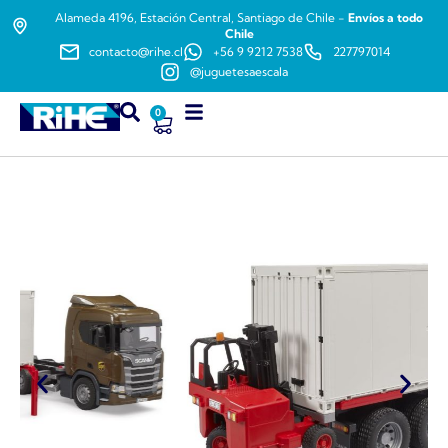
Alameda 4196, Estación Central, Santiago de Chile -
Envíos a todo
Chile
contacto@rihe.cl
+56 9 9212 7538
227797014
@juguetesaescala
0