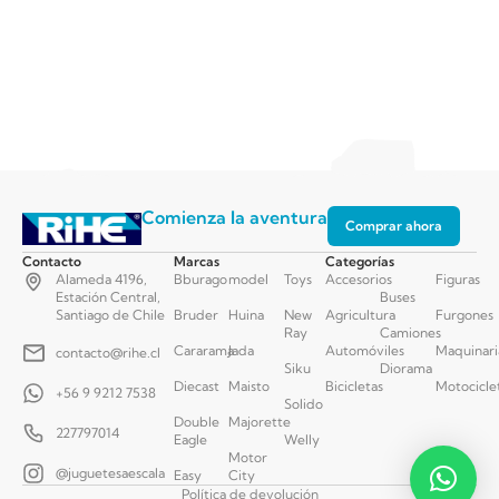
Comienza la aventura
Comprar ahora
Contacto
Marcas
Categorías
Alameda 4196,
Bburago
model
Toys
Accesorios
Figuras
Estación Central,
Buses
Santiago de Chile
Bruder
Huina
New
Agricultura
Furgones
Ray
Camiones
Cararama
Jada
Automóviles
Maquinari
contacto@rihe.cl
Siku
Diorama
Diecast
Maisto
Bicicletas
Motocicle
+56 9 9212 7538
Solido
Double
Majorette
227797014
Eagle
Welly
Motor
@juguetesaescala
Easy
City
Política de devolución