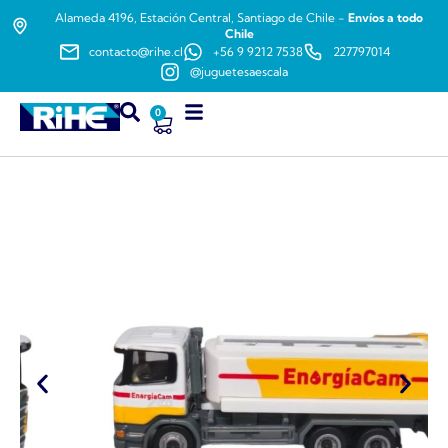
Alameda 4196, Estación Central, Santiago de Chile -
Envíos a todo
Chile
contacto@rihe.cl
+56 9 9212 7538
227797014
@juguetesaescala
0