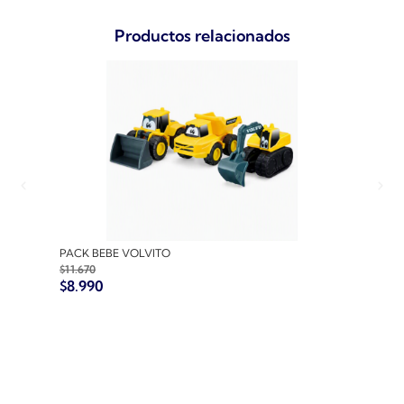
Productos relacionados
PACK BEBE VOLVITO
PACK
$
11.670
$
10.7
$
8.990
$
8.9