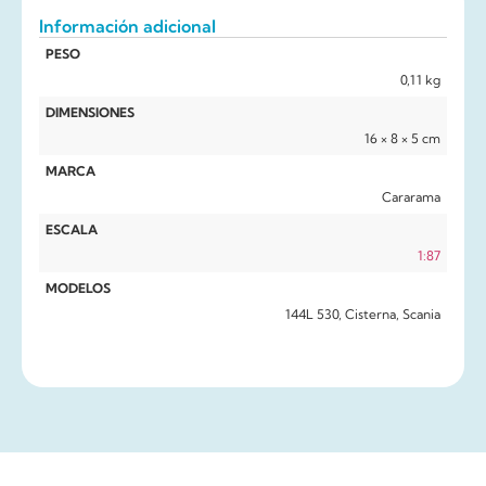
Información adicional
PESO
0,11 kg
DIMENSIONES
16 × 8 × 5 cm
MARCA
Cararama
ESCALA
1:87
MODELOS
144L 530, Cisterna, Scania