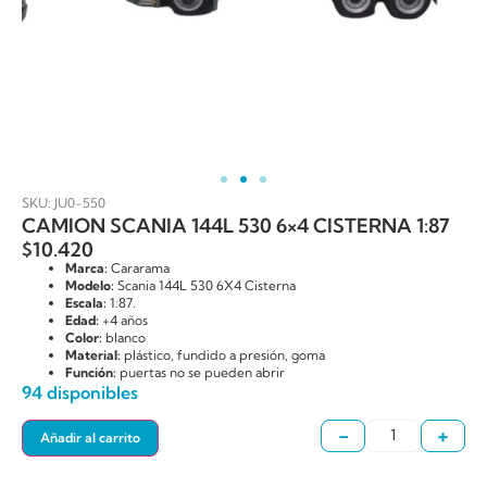
SKU: JU0-550
CAMION SCANIA 144L 530 6×4 CISTERNA 1:87
$
10.420
Marca:
Cararama
Modelo:
Scania 144L 530 6X4 Cisterna
Escala:
1:87.
Edad:
+4 años
Color:
blanco
Material:
plástico, fundido a presión, goma
Función:
puertas no se pueden abrir
94 disponibles
-
+
Añadir al carrito