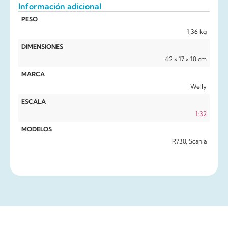
Información adicional
PESO
1,36 kg
DIMENSIONES
62 × 17 × 10 cm
MARCA
Welly
ESCALA
1:32
MODELOS
R730, Scania