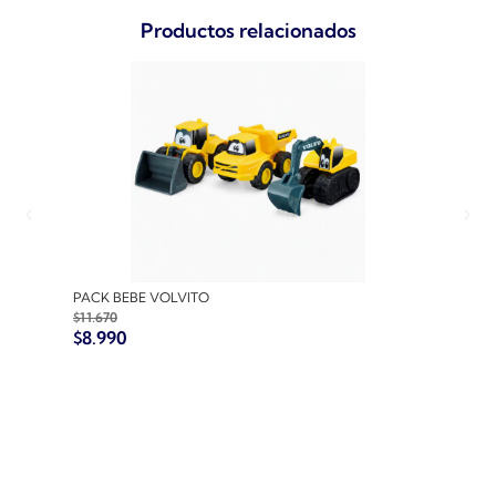
Productos relacionados
PACK BEBE VOLVITO
PACK
$
11.670
$
10.7
$
8.990
$
8.9