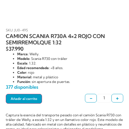
SKU: JU0-495
CAMION SCANIA R730A 4×2 ROJO CON
SEMIRREMOLQUE 1:32
$
37.990
Marca:
Welly.
Modelo:
Scania R730 con tráiler
Escala:
1.32.
Edad recomendada:
+8 años.
Color:
rojo
Material:
metal y plástico
Función:
sin apertura de puertas.
377 disponibles
-
+
Añadir al carrito
Captura la esencia del transporte pesado con el camión Scania R730 con
tráiler de Welly, a escala 1:32 y en un llamativo color rojo. Este modelo de
alta calidad, fabricado en metal con detalles en plástico y neumáticos de
goma, es ideal para coleccionistas y aficionados al modelismo,