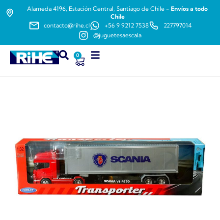
Alameda 4196, Estación Central, Santiago de Chile -
Envíos a todo
Chile
contacto@rihe.cl
+56 9 9212 7538
227797014
@juguetesaescala
0