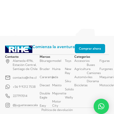
Comienza la aventura
Comprar ahora
Contacto
Marcas
Categorías
Alameda 4196,
Bburago
model
Toys
Accesorios
Figuras
Estación Central,
Buses
Santiago de Chile
Bruder
Huina
New
Agricultura
Furgones
Ray
Camiones
Cararama
Jada
Automóviles
Maquinari
contacto@rihe.cl
Siku
Diorama
Diecast
Maisto
Bicicletas
Motocicle
+56 9 9212 7538
Solido
Double
Majorette
227797014
Eagle
Welly
Motor
@juguetesaescala
Easy
City
Política de devolución