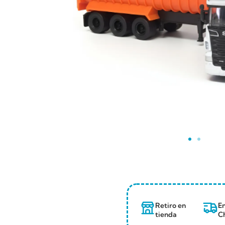
Retiro en
En
tienda
Ch