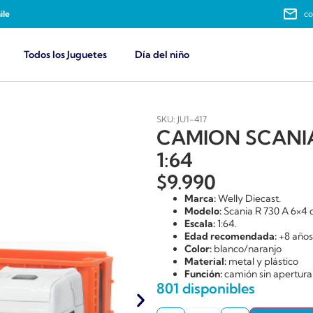
ile
co
Todos los Juguetes
Día del niño
SKU: JU1-417
CAMION SCANIA
1:64
$
9.990
Marca:
Welly Diecast.
Modelo:
Scania R 730 A 6×4 
Escala:
1:64.
Edad recomendada:
+8 años
Color:
blanco/naranjo
Material:
metal y plástico
Función:
camión sin apertura 
801 disponibles