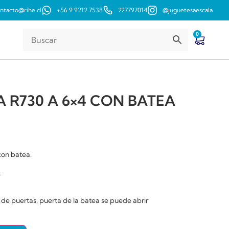
ntacto@rihe.cl
+56 9 9212 7538
227797014
@juguetesaescala
0
 R730 A 6×4 CON BATEA
con batea.
.
de puertas, puerta de la batea se puede abrir