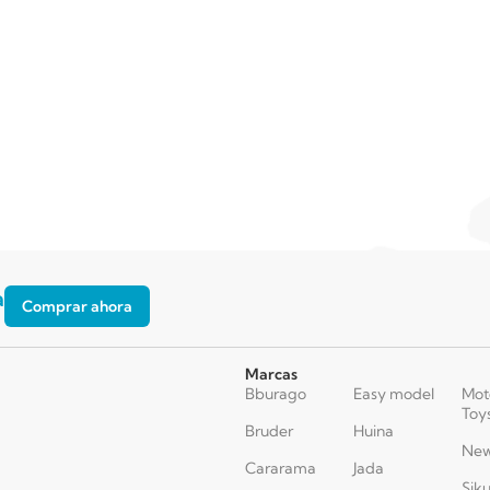
a
Comprar ahora
Marcas
Bburago
Easy model
Mot
Toy
Bruder
Huina
New
Cararama
Jada
Sik