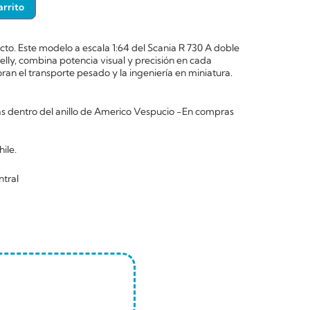
arrito
o. Este modelo a escala 1:64 del Scania R 730 A doble
lly, combina potencia visual y precisión en cada
ran el transporte pesado y la ingeniería en miniatura.
 dentro del anillo de Americo Vespucio -En compras
ile.
ntral