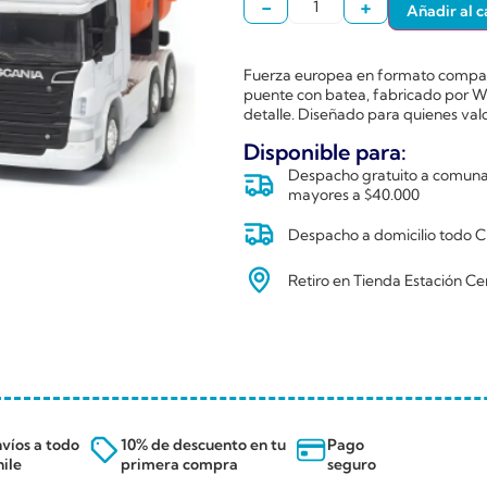
-
+
Añadir al c
Fuerza europea en formato compact
puente con batea, fabricado por We
detalle. Diseñado para quienes valo
Disponible para:
Despacho gratuito a comunas
mayores a $40.000
Despacho a domicilio todo Ch
Retiro en Tienda Estación Ce
víos a todo
10% de descuento en tu
Pago
ile
primera compra
seguro