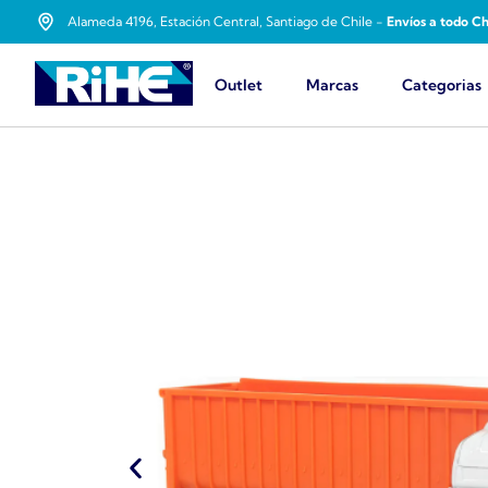
Alameda 4196, Estación Central, Santiago de Chile -
Envíos a todo Ch
Outlet
Marcas
Categorias