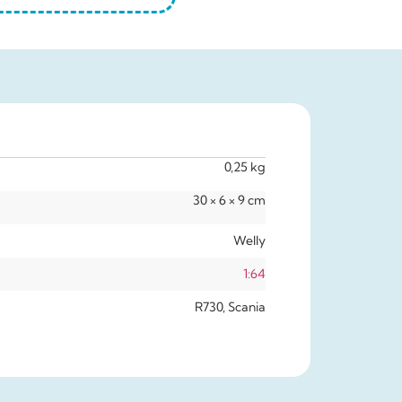
0,25 kg
30 × 6 × 9 cm
Welly
1:64
R730, Scania