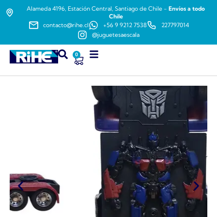
Alameda 4196, Estación Central, Santiago de Chile -
Envíos a todo
Chile
contacto@rihe.cl
+56 9 9212 7538
227797014
@juguetesaescala
0