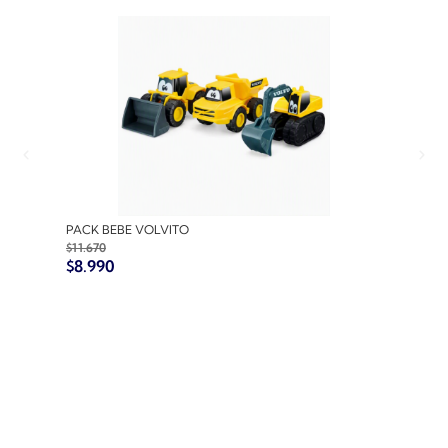
PACK BEBE VOLVITO
PACK
$
11.670
$
10.7
$
8.990
$
8.9