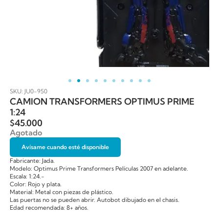
SKU: JU0-950
CAMION TRANSFORMERS OPTIMUS PRIME
1:24
$
45.000
Agotado
Avísame cuando esté disponible
Fabricante: Jada.
Modelo: Optimus Prime Transformers Películas 2007 en adelante.
Escala: 1:24.-
Color: Rojo y plata.
Material: Metal con piezas de plástico.
Las puertas no se pueden abrir. Autobot dibujado en el chasis.
Edad recomendada: 8+ años.