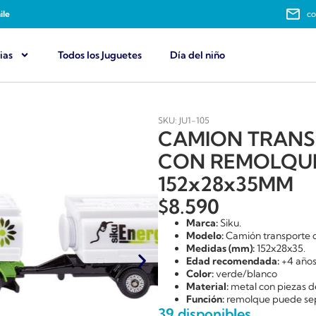
ile
co
ias
Todos los Juguetes
Día del niño
SKU: JU1-105
CAMION TRANS
CON REMOLQUE
152x28x35MM
$
8.590
Marca:
Siku.
Modelo:
Camión transporte 
Medidas (mm):
152x28x35.
Edad recomendada:
+4 años
Color:
verde/blanco
Material:
metal con piezas de
Función:
remolque puede sepa
39 disponibles