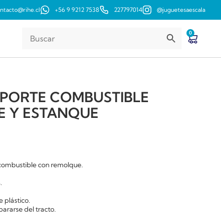
ntacto@rihe.cl
+56 9 9212 7538
227797014
@juguetesaescala
0
PORTE COMBUSTIBLE
 Y ESTANQUE
combustible con remolque.
.
 plástico.
rarse del tracto.