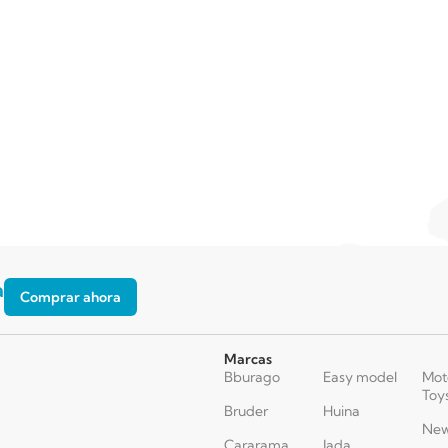
a
Comprar ahora
Marcas
Bburago
Easy model
Mot
Toy
Bruder
Huina
New
Cararama
Jada