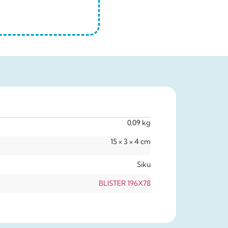
0,09 kg
15 × 3 × 4 cm
Siku
BLISTER 196X78