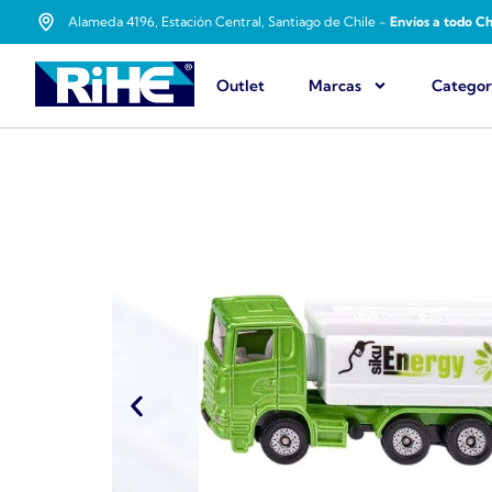
Alameda 4196, Estación Central, Santiago de Chile -
Envíos a todo Ch
Outlet
Marcas
Categor