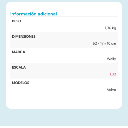
Información adicional
PESO
1,36 kg
DIMENSIONES
62 × 17 × 10 cm
MARCA
Welly
ESCALA
1:32
MODELOS
Volvo