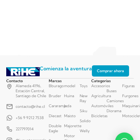
Comienza la aventura
Comprar ahora
Contacto
Marcas
Categorías
Alameda 4196,
Bburago
model
Toys
Accesorios
Figuras
Estación Central,
Buses
Santiago de Chile
Bruder
Huina
New
Agricultura
Furgones
Ray
Camiones
Cararama
Jada
Automóviles
Maquinari
contacto@rihe.cl
Siku
Diorama
Diecast
Maisto
Bicicletas
Motocicle
+56 9 9212 7538
Solido
Double
Majorette
227797014
Eagle
Welly
Motor