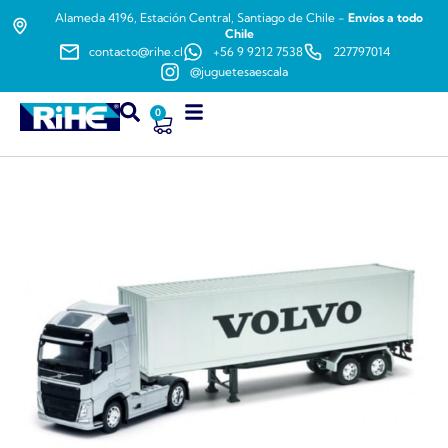
Alameda 4196, Estación Central, Santiago de Chile -
Envíos a todo
Chile
contacto@rihe.cl
+56 9 9212 7538
227797014
@juguetesaescala
0