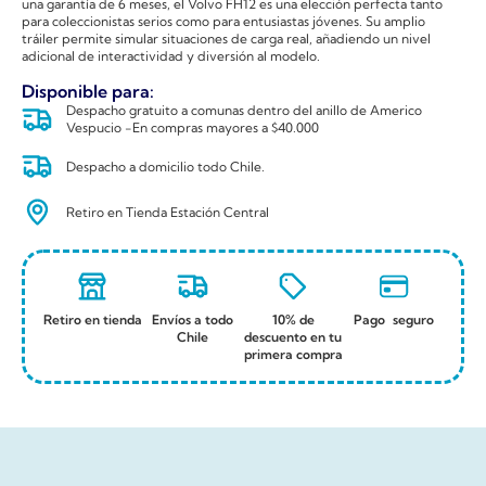
una garantía de 6 meses, el Volvo FH12 es una elección perfecta tanto
para coleccionistas serios como para entusiastas jóvenes. Su amplio
tráiler permite simular situaciones de carga real, añadiendo un nivel
adicional de interactividad y diversión al modelo.
Disponible para:
Despacho gratuito a comunas dentro del anillo de Americo
Vespucio -En compras mayores a $40.000
Despacho a domicilio todo Chile.
Retiro en Tienda Estación Central
Retiro en tienda
Envíos a todo
10% de
Pago seguro
Chile
descuento en tu
primera compra