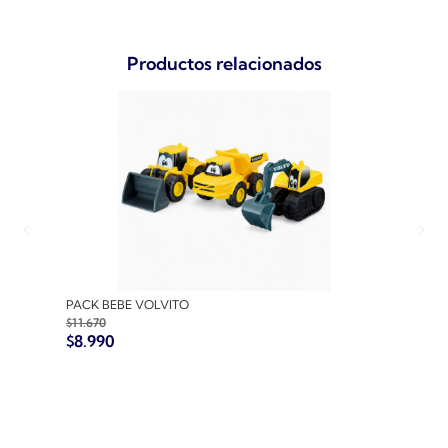
Productos relacionados
PACK BEBE VOLVITO
PACK
$
11.670
$
10.7
$
8.990
$
8.9