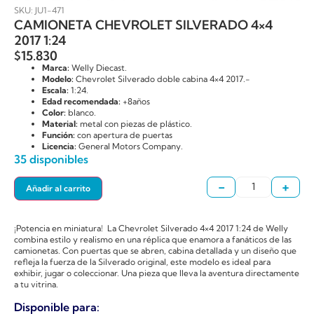
SKU: JU1-471
CAMIONETA CHEVROLET SILVERADO 4×4
2017 1:24
$
15.830
Marca:
Welly Diecast.
Modelo:
Chevrolet Silverado doble cabina 4×4 2017.-
Escala:
1:24.
Edad recomendada:
+8años
Color:
blanco.
Material:
metal con piezas de plástico.
Función:
con apertura de puertas
Licencia:
General Motors Company.
35 disponibles
-
+
Añadir al carrito
¡Potencia en miniatura! La Chevrolet Silverado 4×4 2017 1:24 de Welly
combina estilo y realismo en una réplica que enamora a fanáticos de las
camionetas. Con puertas que se abren, cabina detallada y un diseño que
refleja la fuerza de la Silverado original, este modelo es ideal para
exhibir, jugar o coleccionar. Una pieza que lleva la aventura directamente
a tu vitrina.
Disponible para: