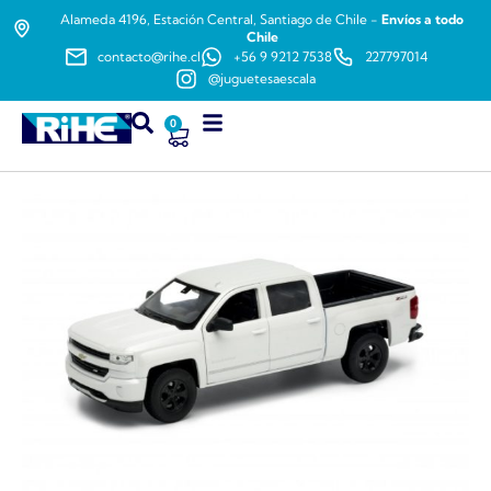
Alameda 4196, Estación Central, Santiago de Chile -
Envíos a todo
Chile
contacto@rihe.cl
+56 9 9212 7538
227797014
@juguetesaescala
0