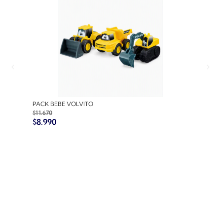
PACK BEBE VOLVITO
PACK
$
11.670
$
10.7
$
8.990
$
8.9