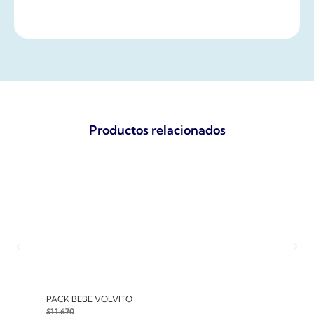
Productos relacionados
PACK BEBE VOLVITO
PACK
$
11.670
$
10.7