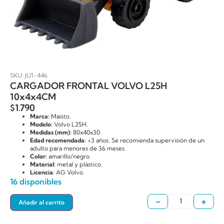
SKU: JU1-446
CARGADOR FRONTAL VOLVO L25H
10x4x4CM
$
1.790
Marca:
Maisto.
Modelo:
Volvo L25H.
Medidas (mm):
80x40x30.
Edad recomendada:
+3 años. Se recomienda supervisión de un
adulto para menores de 36 meses.
Color:
amarillo/negro.
Material:
metal y plástico.
Licencia:
AG Volvo.
16 disponibles
-
+
Añadir al carrito