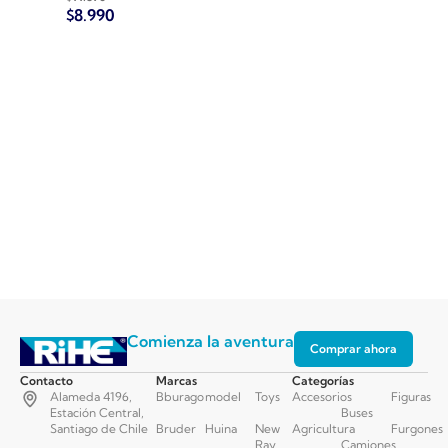
$
8.990
$
8.9
Comienza la aventura
Comprar ahora
Contacto
Marcas
Categorías
Alameda 4196,
Bburago
model
Toys
Accesorios
Figuras
Estación Central,
Buses
Santiago de Chile
Bruder
Huina
New
Agricultura
Furgones
Ray
Camiones