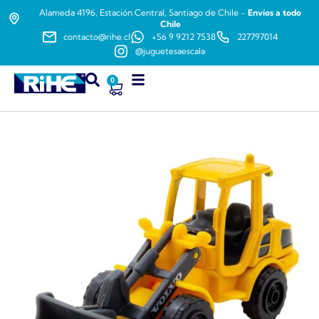
Alameda 4196, Estación Central, Santiago de Chile -
Envíos a todo
Chile
contacto@rihe.cl
+56 9 9212 7538
227797014
@juguetesaescala
0