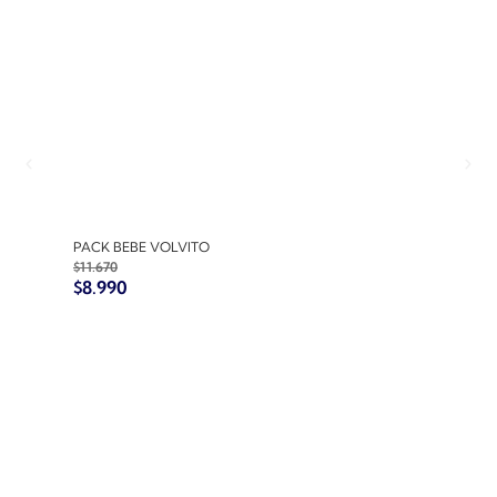
PACK BEBE VOLVITO
PACK
$
11.670
$
10.7
$
8.990
$
8.9