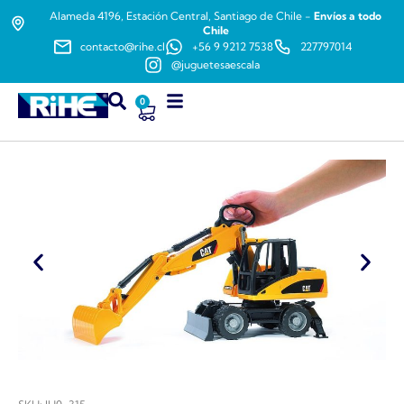
Alameda 4196, Estación Central, Santiago de Chile -
Envíos a todo
Chile
contacto@rihe.cl
+56 9 9212 7538
227797014
@juguetesaescala
0