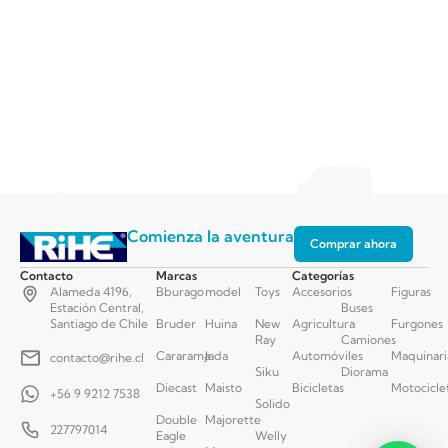
Comienza la aventura
Comprar ahora
Contacto
Marcas
Categorías
Alameda 4196,
Bburago
model
Toys
Accesorios
Figuras
Estación Central,
Buses
Santiago de Chile
Bruder
Huina
New
Agricultura
Furgones
Ray
Camiones
Cararama
Jada
Automóviles
Maquinari
contacto@rihe.cl
Siku
Diorama
Diecast
Maisto
Bicicletas
Motocicle
+56 9 9212 7538
Solido
Double
Majorette
227797014
Eagle
Welly