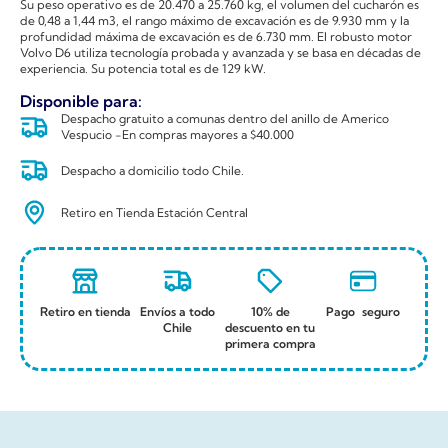
Su peso operativo es de 20.470 a 25.760 kg, el volumen del cucharón es
de 0,48 a 1,44 m3, el rango máximo de excavación es de 9.930 mm y la
profundidad máxima de excavación es de 6.730 mm. El robusto motor
Volvo D6 utiliza tecnología probada y avanzada y se basa en décadas de
experiencia. Su potencia total es de 129 kW.
Disponible para:
Despacho gratuito a comunas dentro del anillo de Americo
Vespucio -En compras mayores a $40.000
Despacho a domicilio todo Chile.
Retiro en Tienda Estación Central
Retiro en tienda
Envíos a todo
10% de
Pago seguro
Chile
descuento en tu
primera compra