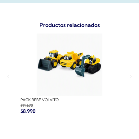
Productos relacionados
PACK BEBE VOLVITO
PACK
$
11.670
$
10.7
$
8.990
$
8.9