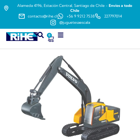
Alameda 4196, Estación Central, Santiago de Chile -
Envíos a todo
Chile
contacto@rihe.cl
+56 9 9212 7538
227797014
@juguetesaescala
0