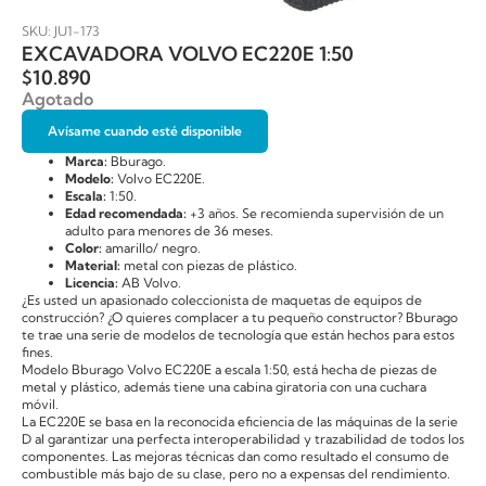
SKU: JU1-173
EXCAVADORA VOLVO EC220E 1:50
$
10.890
Agotado
Avísame cuando esté disponible
Marca:
Bburago.
Modelo:
Volvo EC220E.
Escala:
1:50.
Edad recomendada:
+3 años. Se recomienda supervisión de un
adulto para menores de 36 meses.
Color:
amarillo/ negro.
Material:
metal con piezas de plástico.
Licencia:
AB Volvo.
¿Es usted un apasionado coleccionista de maquetas de equipos de
construcción? ¿O quieres complacer a tu pequeño constructor? Bburago
te trae una serie de modelos de tecnología que están hechos para estos
fines.
Modelo Bburago Volvo EC220E a escala 1:50, está hecha de piezas de
metal y plástico, además tiene una cabina giratoria con una cuchara
móvil.
La EC220E se basa en la reconocida eficiencia de las máquinas de la serie
D al garantizar una perfecta interoperabilidad y trazabilidad de todos los
componentes. Las mejoras técnicas dan como resultado el consumo de
combustible más bajo de su clase, pero no a expensas del rendimiento.