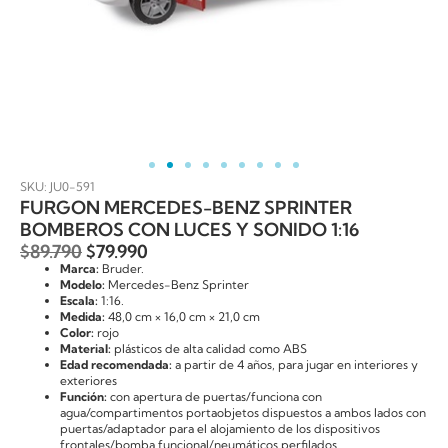
SKU: JU0-591
FURGON MERCEDES-BENZ SPRINTER
BOMBEROS CON LUCES Y SONIDO 1:16
$
89.790
$
79.990
Marca:
Bruder.
Modelo:
Mercedes-Benz Sprinter
Escala:
1:16.
Medida:
48,0 cm × 16,0 cm × 21,0 cm
Color:
rojo
Material:
plásticos de alta calidad como ABS
Edad recomendada:
a partir de 4 años, para jugar en interiores y
exteriores
Función:
con apertura de puertas/funciona con
agua/compartimentos portaobjetos dispuestos a ambos lados con
puertas/adaptador para el alojamiento de los dispositivos
frontales/bomba funcional/neumáticos perfilados.