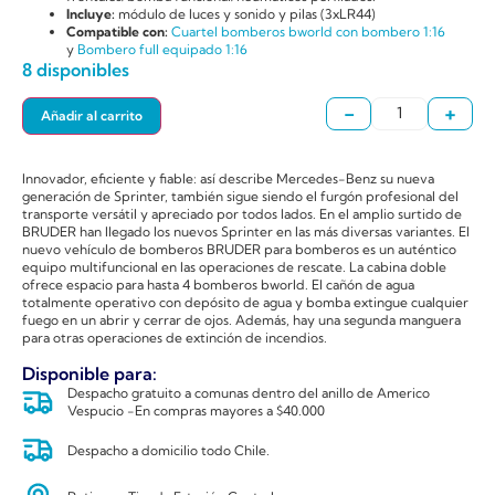
Incluye:
módulo de luces y sonido y pilas (3xLR44)
Compatible con:
Cuartel bomberos bworld con bombero 1:16
y
Bombero full equipado 1:16
8 disponibles
-
+
Añadir al carrito
Innovador, eficiente y fiable: así describe Mercedes-Benz su nueva
generación de Sprinter, también sigue siendo el furgón profesional del
transporte versátil y apreciado por todos lados. En el amplio surtido de
BRUDER han llegado los nuevos Sprinter en las más diversas variantes. El
nuevo vehículo de bomberos BRUDER para bomberos es un auténtico
equipo multifuncional en las operaciones de rescate. La cabina doble
ofrece espacio para hasta 4 bomberos bworld. El cañón de agua
totalmente operativo con depósito de agua y bomba extingue cualquier
fuego en un abrir y cerrar de ojos. Además, hay una segunda manguera
para otras operaciones de extinción de incendios.
Disponible para:
Despacho gratuito a comunas dentro del anillo de Americo
Vespucio -En compras mayores a $40.000
Despacho a domicilio todo Chile.