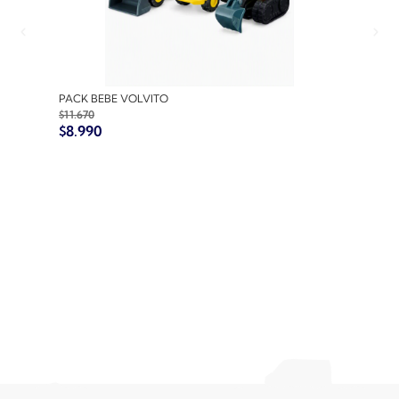
PACK BEBE VOLVITO
PACK
$
11.670
$
10.7
$
8.990
$
8.9