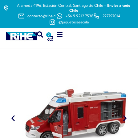
Alameda 4196, Estación Central, Santiago de Chile -
Envíos a todo
Chile
contacto@rihe.cl
+56 9 9212 7538
227797014
@juguetesaescala
0