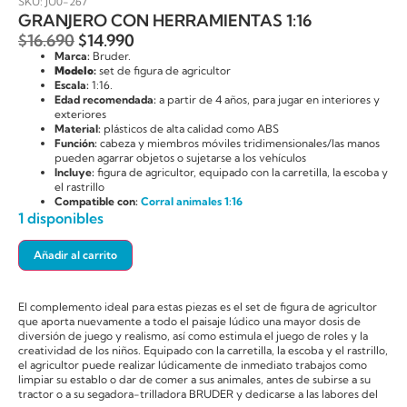
SKU: JU0-267
GRANJERO CON HERRAMIENTAS 1:16
$
16.690
$
14.990
Marca:
Bruder.
Modelo:
set de figura de agricultor
Escala:
1:16.
Edad recomendada:
a partir de 4 años, para jugar en interiores y
exteriores
Material:
plásticos de alta calidad como ABS
Función:
cabeza y miembros móviles tridimensionales/las manos
pueden agarrar objetos o sujetarse a los vehículos
Incluye:
figura de agricultor, equipado con la carretilla, la escoba y
el rastrillo
Compatible con:
Corral animales 1:16
1 disponibles
Añadir al carrito
El complemento ideal para estas piezas es el set de figura de agricultor
que aporta nuevamente a todo el paisaje lúdico una mayor dosis de
diversión de juego y realismo, así como estimula el juego de roles y la
creatividad de los niños. Equipado con la carretilla, la escoba y el rastrillo,
el agricultor puede realizar lúdicamente de inmediato trabajos como
limpiar su establo o dar de comer a sus animales, antes de subirse a su
tractor o a su segadora-trilladora BRUDER y dedicarse a las labores del