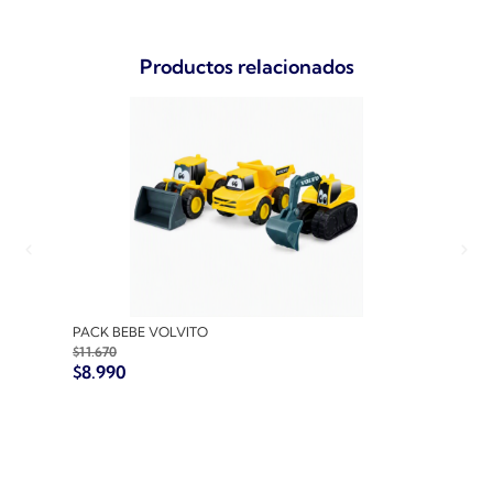
Productos relacionados
PACK BEBE VOLVITO
PACK
$
11.670
$
10.7
$
8.990
$
8.9