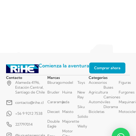
Comienza la aventura
Comprar ahora
Contacto
Marcas
Categorías
Alameda 4196,
Bburago
model
Toys
Accesorios
Figuras
Estación Central,
Buses
Santiago de Chile
Bruder
Huina
New
Agricultura
Furgones
Ray
Camiones
Cararama
Jada
Automóviles
Maquinari
contacto@rihe.cl
Siku
Diorama
Diecast
Maisto
Bicicletas
Motocicle
+56 9 9212 7538
Solido
Double
Majorette
227797014
Eagle
Welly
Motor
@juguetesaescala
Easy
City