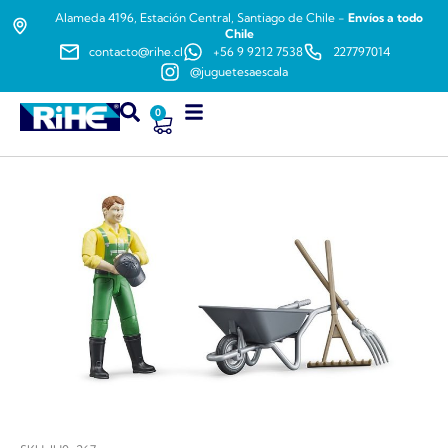
Alameda 4196, Estación Central, Santiago de Chile -
Envíos a todo
Chile
contacto@rihe.cl
+56 9 9212 7538
227797014
@juguetesaescala
0