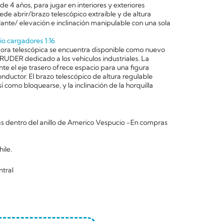
 de 4 años, para jugar en interiores y exteriores
ede abrir/brazo telescópico extraíble y de altura
lante/ elevación e inclinación manipulable con una sola
io cargadores 1:16
vadora telescópica se encuentra disponible como nuevo
UDER dedicado a los vehículos industriales. La
nte el eje trasero ofrece espacio para una figura
nductor. El brazo telescópico de altura regulable
 como bloquearse, y la inclinación de la horquilla
 dentro del anillo de Americo Vespucio -En compras
ile.
ntral