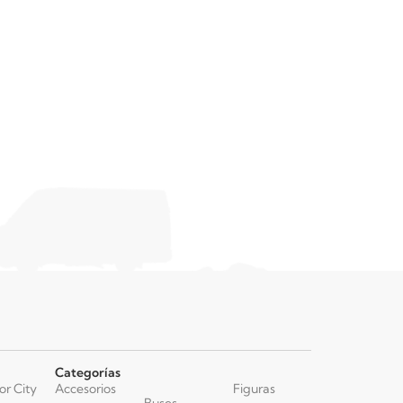
$
8.990
Categorías
or City
Accesorios
Figuras
Buses