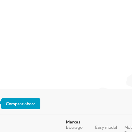
a
Comprar ahora
Marcas
Bburago
Easy model
Mot