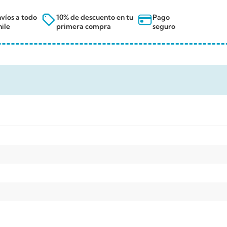
víos a todo
10% de descuento en tu
Pago
ile
primera compra
seguro