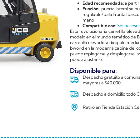
Edad recomendada:
a partir
Función:
puerta lateral se pu
regulable/pala frontal bascu
mano
Compatible con:
Set accesor
Esta revolucionaria carretilla ele
modelo en el mundo temático de BR
carretilla elevadora dirigible media
bworld en la moderna cabina del co
puede replegarse y desplegarse, así
puede ajustarse.
Disponible para:
Despacho gratuito a comunas
mayores a $40.000
Despacho a domicilio todo Ch
Retiro en Tienda Estación Ce