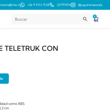
ntacto@rihe.cl
+56 9 9212 7538
227797014
@juguetesaescala
0
9E TELETRUK CON
le
calidad como ABS
8,2 cm