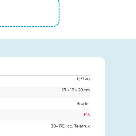
0,71 kg
29 × 12 × 20 cm
Bruder
1:16
30-19E, Jcb, Teletruk