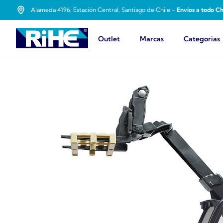
Alameda 4196, Estación Central, Santiago de Chile -
Envíos a todo Ch
Outlet
Marcas
Categorias