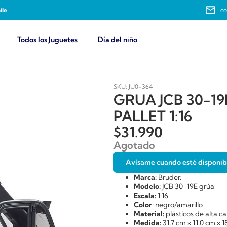
ile
co
Todos los Juguetes
Día del niño
SKU: JU0-364
GRUA JCB 30-1
PALLET 1:16
$
31.990
Agotado
Avísame cuando esté disponib
Marca:
Bruder.
Modelo:
JCB 30-19E grúa
Escala:
1:16.
Color
: negro/amarillo
Material:
plásticos de alta 
Medida:
31,7 cm × 11,0 cm × 1